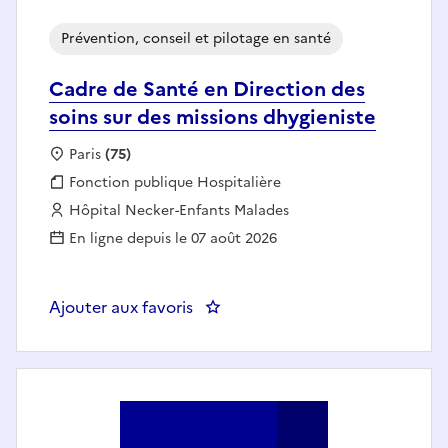
Prévention, conseil et pilotage en santé
Cadre de Santé en Direction des
soins sur des missions dhygieniste
Localisation :
Paris
(75)
Fonction publique :
Fonction publique Hospitalière
Employeur :
Hôpital Necker-Enfants Malades
En ligne depuis le 07 août 2026
Ajouter aux favoris
: Cadre de Santé en Direction de