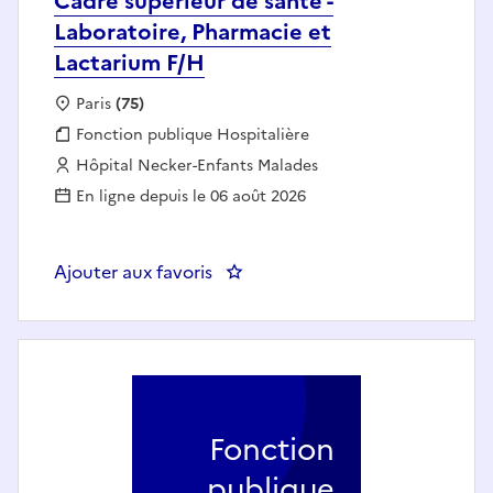
Cadre supérieur de santé -
Laboratoire, Pharmacie et
Lactarium F/H
Localisation :
Paris
(75)
Fonction publique :
Fonction publique Hospitalière
Employeur :
Hôpital Necker-Enfants Malades
En ligne depuis le 06 août 2026
Ajouter aux favoris
: Cadre supérieur de santé - Lab
Fonction
publique