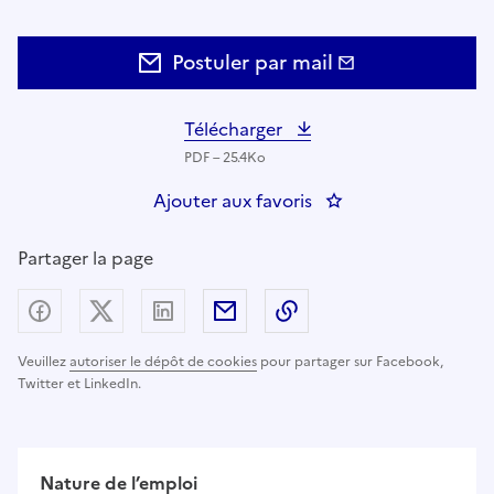
Postuler par mail
Télécharger
PDF – 25.4Ko
Ajouter aux favoris
: INFIRMIER DE PRE
Partager la page
Partager sur Facebook
Partager sur X (anciennement Twitter) - nouv
Partager sur LinkedIn
Partager par email
Copier dans le presse
Veuillez
autoriser le dépôt de cookies
pour partager sur Facebook,
Twitter et LinkedIn.
Nature de l’emploi