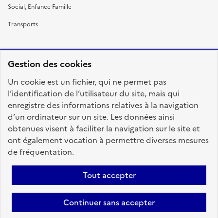
Social, Enfance Famille
Transports
Gestion des cookies
RÉPUBLIQUE
Un cookie est un fichier, qui ne permet pas
FRANÇAISE
l’identification de l’utilisateur du site, mais qui
enregistre des informations relatives à la navigation
d’un ordinateur sur un site. Les données ainsi
obtenues visent à faciliter la navigation sur le site et
fonction-publique.gouv.fr
legifrance.gouv.fr
ont également vocation à permettre diverses mesures
de fréquentation.
gouvernement.fr
service-public.fr
data.gouv.fr
Tout accepter
Plan du site
Accessibilité : totalement conforme
Personnaliser les cookies
Mentions légales
Contact
Aide
Continuer sans accepter
candidats