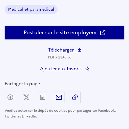
Médical et paramédical
Domaine :
Postuler sur le site employeur
Télécharger
PDF – 23.43Ko
Ajouter aux favoris
: Infirmier diplômé 
Partager la page
Partager sur Facebook
Partager sur X (anciennement Twitter) - nouv
Partager sur LinkedIn
Partager par email
Copier dans le presse
Veuillez
autoriser le dépôt de cookies
pour partager sur Facebook,
Twitter et LinkedIn.