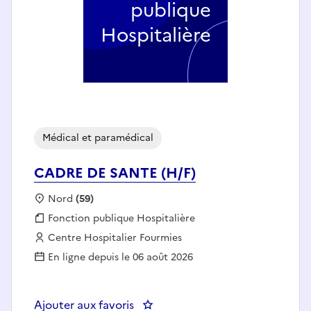
publique
Hospitalière
Médical et paramédical
CADRE DE SANTE (H/F)
Localisation :
Nord
(59)
Fonction publique :
Fonction publique Hospitalière
Employeur :
Centre Hospitalier Fourmies
En ligne depuis le 06 août 2026
Ajouter aux favoris
: CADRE DE SANTE (H/F)