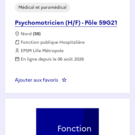
Médical et paramédical
Psychomotricien (H/F) - Pôle 59G21
Localisation :
Nord
(59)
Fonction publique :
Fonction publique Hospitalière
Employeur :
EPSM Lille Métropole
En ligne depuis le 06 août 2026
Ajouter aux favoris
: Psychomotricien (H/F) - Pôle 5
Fonction