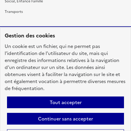
Social, Enfance Famille
Transports
Gestion des cookies
RÉPUBLIQUE
Un cookie est un fichier, qui ne permet pas
FRANÇAISE
l’identification de l’utilisateur du site, mais qui
enregistre des informations relatives à la navigation
d’un ordinateur sur un site. Les données ainsi
obtenues visent à faciliter la navigation sur le site et
fonction-publique.gouv.fr
legifrance.gouv.fr
ont également vocation à permettre diverses mesures
de fréquentation.
gouvernement.fr
service-public.fr
data.gouv.fr
Tout accepter
Plan du site
Accessibilité : totalement conforme
Personnaliser les cookies
Mentions légales
Contact
Aide
Continuer sans accepter
candidats