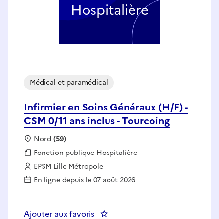
Hospitalière
Médical et paramédical
Infirmier en Soins Généraux (H/F) -
CSM 0/11 ans inclus - Tourcoing
Localisation :
Nord
(59)
Fonction publique :
Fonction publique Hospitalière
Employeur :
EPSM Lille Métropole
En ligne depuis le 07 août 2026
Ajouter aux favoris
: Infirmier en Soins Généraux (H/F