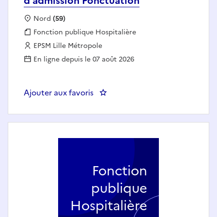
d'admission Ponctuation
Localisation :
Nord
(59)
Fonction publique :
Fonction publique Hospitalière
Employeur :
EPSM Lille Métropole
En ligne depuis le 07 août 2026
Ajouter aux favoris
: AIDE-SOIGNANT(E) - Unité d'a
Fonction
publique
Hospitalière