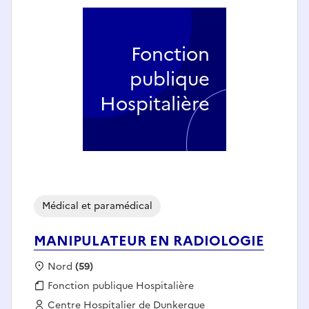
Fonction
publique
Hospitalière
Médical et paramédical
MANIPULATEUR EN RADIOLOGIE
Localisation :
Nord
(59)
Fonction publique :
Fonction publique Hospitalière
Employeur :
Centre Hospitalier de Dunkerque