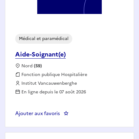
Médical et paramédical
Aide-Soignant(e)
Localisation :
Nord
(59)
Fonction publique :
Fonction publique Hospitalière
Employeur :
Institut Vancauwenberghe
En ligne depuis le 07 août 2026
Ajouter aux favoris
: Aide-Soignant(e)