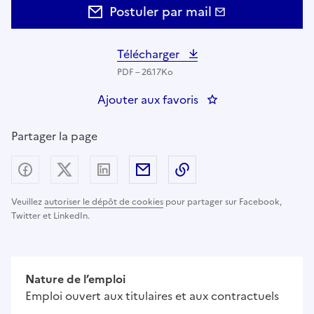
Postuler par mail
Télécharger
PDF – 26.17Ko
Ajouter aux favoris
: Infirmier(e)
Partager la page
Partager sur Facebook
Partager sur X (anciennement Twitter) - nouv
Partager sur LinkedIn
Partager par email
Copier dans le presse
Veuillez
autoriser le dépôt de cookies
pour partager sur Facebook,
Twitter et LinkedIn.
Nature de l’emploi
Emploi ouvert aux titulaires et aux contractuels