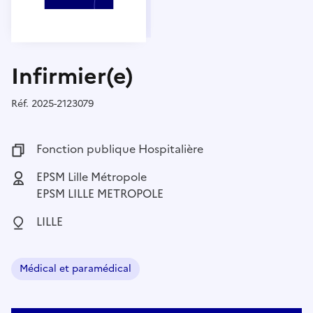
Infirmier(e)
Réf.
Référence :
2025-2123079
Fonction publique :
Fonction publique Hospitalière
Employeur :
EPSM Lille Métropole
EPSM LILLE METROPOLE
Localisation :
LILLE
Médical et paramédical
Domaine :