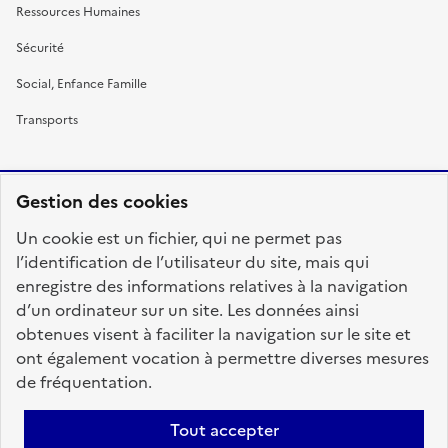
Ressources Humaines
Sécurité
Social, Enfance Famille
Transports
Gestion des cookies
RÉPUBLIQUE
Un cookie est un fichier, qui ne permet pas
FRANÇAISE
l’identification de l’utilisateur du site, mais qui
enregistre des informations relatives à la navigation
d’un ordinateur sur un site. Les données ainsi
obtenues visent à faciliter la navigation sur le site et
fonction-publique.gouv.fr
legifrance.gouv.fr
ont également vocation à permettre diverses mesures
de fréquentation.
gouvernement.fr
service-public.fr
data.gouv.fr
Tout accepter
Plan du site
Accessibilité : totalement conforme