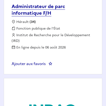
Administrateur de parc
informatique F/H
Localisation :
Hérault
(34)
Fonction publique :
Fonction publique de l'État
Employeur :
Institut de Recherche pour le Développement
(IRD)
En ligne depuis le 06 août 2026
Ajouter aux favoris
: Administrateur de parc inform