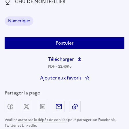
Localisation :
CHU DE MONTPELLIER
Numérique
Domaine :
Postuler
Télécharger
PDF – 22.46Ko
Ajouter aux favoris
: INGENIEUR DOMAI
Partager la page
Partager sur Facebook
Partager sur X (anciennement Twitter) - nouv
Partager sur LinkedIn
Partager par email
Copier dans le presse
Veuillez
autoriser le dépôt de cookies
pour partager sur Facebook,
Twitter et LinkedIn.