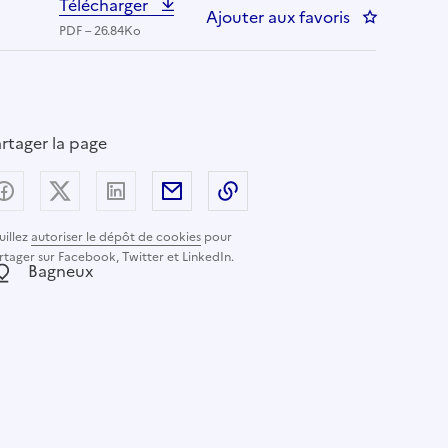
Télécharger
Ajouter aux favoris
: Policier Mu
PDF – 26.84Ko
rtager la page
Partager sur Facebook
Partager sur X (anciennement Twitter) - nouvelle
Partager sur LinkedIn
Partager par email
Copier dans le presse-pap
uillez
autoriser le dépôt de cookies
pour
rtager sur Facebook, Twitter et LinkedIn.
ocalisation :
Bagneux