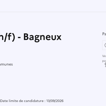
h/f) - Bagneux
Pa
Ve
pa
r :
munes
L
Date limite de candidature : 13/09/2026