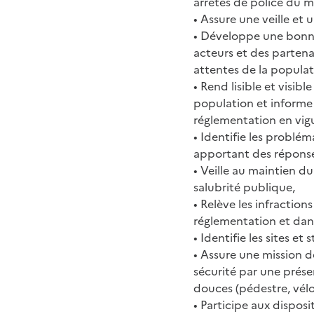
arrêtés de police du m
• Assure une veille et 
• Développe une bonne
acteurs et des partena
attentes de la populati
• Rend lisible et visibl
population et informe 
réglementation en vig
• Identifie les problé
apportant des réponse
• Veille au maintien du 
salubrité publique,
• Relève les infraction
réglementation et dans
• Identifie les sites et
• Assure une mission d
sécurité par une présen
douces (pédestre, vélo
• Participe aux disposi