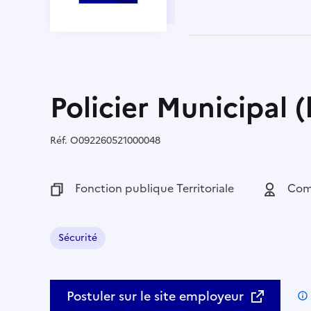
Policier Municipal (
Réf.
Référence :
O092260521000048
Fonction publique :
Fonction publique Territoriale
Employeu
Com
Sécurité
Domaine :
Postuler sur le site employeur