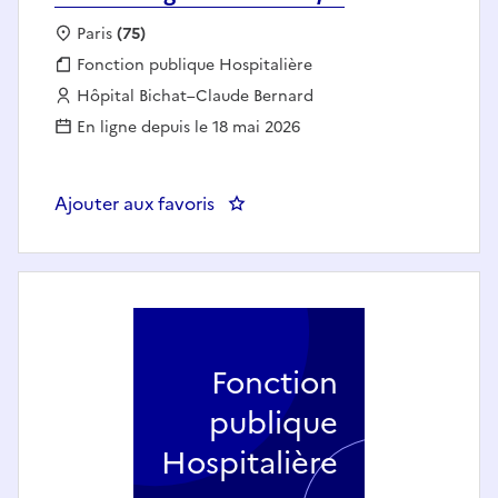
Localisation :
Paris
(75)
Fonction publique :
Fonction publique Hospitalière
Employeur :
Hôpital Bichat–Claude Bernard
En ligne depuis le 18 mai 2026
Ajouter aux favoris
: Infirmier en HDJ de Dermatolog
Fonction
publique
Hospitalière