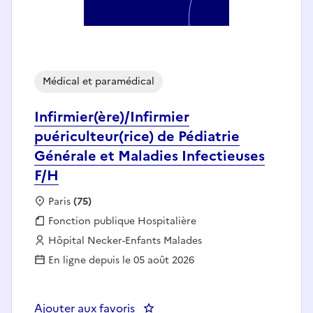
Médical et paramédical
Infirmier(ère)/Infirmier
puériculteur(rice) de Pédiatrie
Générale et Maladies Infectieuses
F/H
Localisation :
Paris
(75)
Fonction publique :
Fonction publique Hospitalière
Employeur :
Hôpital Necker-Enfants Malades
En ligne depuis le 05 août 2026
Ajouter aux favoris
: Infirmier(ère)/Infirmier puéricu