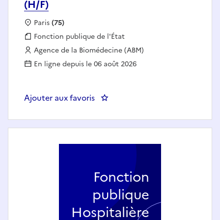
(H/F)
Localisation :
Paris
(75)
Fonction publique :
Fonction publique de l'État
Employeur :
Agence de la Biomédecine (ABM)
En ligne depuis le 06 août 2026
Ajouter aux favoris
: Assistant des activités médicale
Fonction
publique
Hospitalière