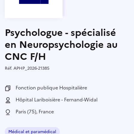
Psychologue - spécialisé
en Neuropsychologie au
CNC F/H
Réf.
Référence :
APHP_2026-21385
Fonction publique :
Fonction publique Hospitalière
Employeur :
Hôpital Lariboisière - Fernand-Widal
Localisation :
Paris (75), France
Médical et paramédical