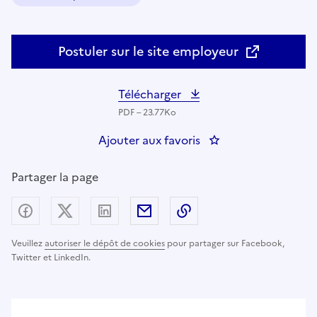
Domaine :
Postuler sur le site employeur
Télécharger
PDF – 23.77Ko
Ajouter aux favoris
: Psychologue - spéc
Partager la page
Partager sur Facebook
Partager sur X (anciennement Twitter) - nouv
Partager sur LinkedIn
Partager par email
Copier dans le presse
Veuillez
autoriser le dépôt de cookies
pour partager sur Facebook,
Twitter et LinkedIn.