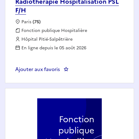
Radiothérapie Hospitalisation PSL
F/H
Localisation :
Paris
(75)
Fonction publique :
Fonction publique Hospitalière
Employeur :
Hôpital Pitié-Salpêtrière
En ligne depuis le 05 août 2026
Ajouter aux favoris
: INFIRMIER en 12h- Oncologie Ra
Fonction
publique