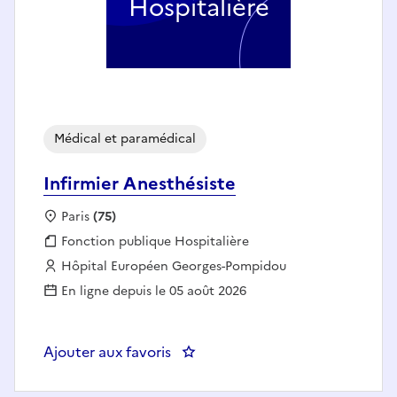
Hospitalière
Médical et paramédical
Infirmier Anesthésiste
Localisation :
Paris
(75)
Fonction publique :
Fonction publique Hospitalière
Employeur :
Hôpital Européen Georges-Pompidou
En ligne depuis le 05 août 2026
Ajouter aux favoris
: Infirmier Anesthésiste