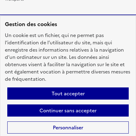
Gestion des cookies
RÉPUBLIQUE
Un cookie est un fichier, qui ne permet pas
FRANÇAISE
l’identification de l’utilisateur du site, mais qui
enregistre des informations relatives à la navigation
d’un ordinateur sur un site. Les données ainsi
obtenues visent à faciliter la navigation sur le site et
fonction-publique.gouv.fr
legifrance.gouv.fr
ont également vocation à permettre diverses mesures
de fréquentation.
gouvernement.fr
service-public.fr
data.gouv.fr
Tout accepter
Plan du site
Accessibilité : totalement conforme
Personnaliser les cookies
Mentions légales
Contact
Aide
Continuer sans accepter
candidats
Personnaliser
Sauf mention contraire, tous les textes de ce site sont sous
licence
etalab-2.0