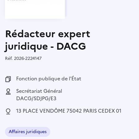
Rédacteur expert
juridique - DACG
Réf.
Référence :
2026-2224147
Fonction publique :
Fonction publique de l'État
Employeur :
Secrétariat Général
DACG/SDJPG/E3
Localisation :
13 PLACE VENDÔME 75042 PARIS CEDEX 01
Affaires juridiques
Domaine :