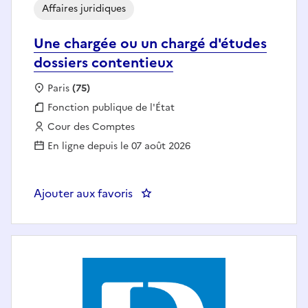
Affaires juridiques
Une chargée ou un chargé d'études
dossiers contentieux
Localisation :
Paris
(75)
Fonction publique :
Fonction publique de l'État
Employeur :
Cour des Comptes
En ligne depuis le 07 août 2026
Ajouter aux favoris
: Une chargée ou un chargé d'ét