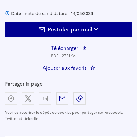
Date limite de candidature : 14/08/2026
Postuler par mail
Télécharger
PDF – 27.31Ko
Ajouter aux favoris
: Rédacteur expert j
Partager la page
Partager sur Facebook
Partager sur X (anciennement Twitter) - nouv
Partager sur LinkedIn
Partager par email
Copier dans le presse
Veuillez
autoriser le dépôt de cookies
pour partager sur Facebook,
Twitter et LinkedIn.