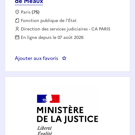
de Meaux
Localisation :
Paris
(75)
Fonction publique :
Fonction publique de l'État
Employeur :
Direction des services judiciaires - CA PARIS
En ligne depuis le 07 août 2026
Ajouter aux favoris
: Contractuel B au Tribunal Judi