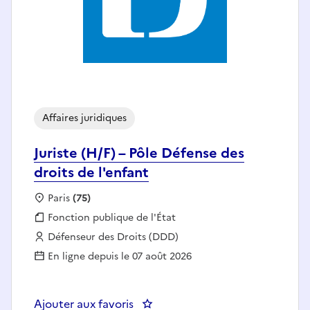
Affaires juridiques
Juriste (H/F) – Pôle Défense des
droits de l'enfant
Localisation :
Paris
(75)
Fonction publique :
Fonction publique de l'État
Employeur :
Défenseur des Droits (DDD)
En ligne depuis le 07 août 2026
Ajouter aux favoris
: Juriste (H/F) – Pôle Défense des 