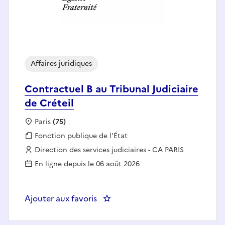
Affaires juridiques
Contractuel B au Tribunal Judiciaire
de Créteil
Localisation :
Paris
(75)
Fonction publique :
Fonction publique de l'État
Employeur :
Direction des services judiciaires - CA PARIS
En ligne depuis le 06 août 2026
Ajouter aux favoris
: Contractuel B au Tribunal Judici