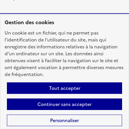
Gestion des cookies
RÉPUBLIQUE
Un cookie est un fichier, qui ne permet pas
FRANÇAISE
l’identification de l’utilisateur du site, mais qui
enregistre des informations relatives à la navigation
d’un ordinateur sur un site. Les données ainsi
obtenues visent à faciliter la navigation sur le site et
fonction-publique.gouv.fr
legifrance.gouv.fr
ont également vocation à permettre diverses mesures
de fréquentation.
gouvernement.fr
service-public.fr
data.gouv.fr
Tout accepter
Plan du site
Accessibilité : totalement conforme
Personnaliser les cookies
Mentions légales
Contact
Aide
Continuer sans accepter
candidats
Personnaliser
Sauf mention contraire, tous les textes de ce site sont sous
licence
etalab-2.0