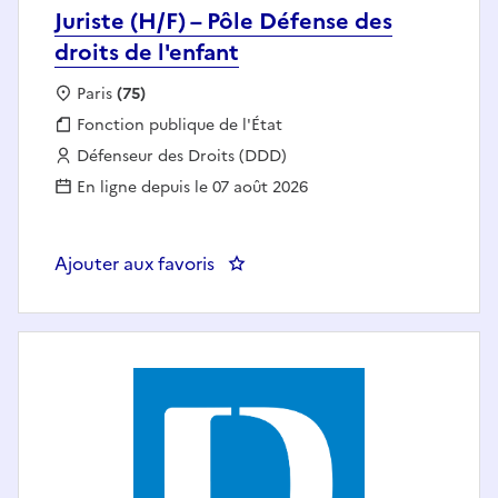
Juriste (H/F) – Pôle Défense des
droits de l'enfant
Localisation :
Paris
(75)
Fonction publique :
Fonction publique de l'État
Employeur :
Défenseur des Droits (DDD)
En ligne depuis le 07 août 2026
Ajouter aux favoris
: Juriste (H/F) – Pôle Défense des 