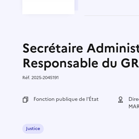
Secrétaire Administr
Responsable du G
Réf.
Référence :
2025-2045191
Fonction publique :
Fonction publique de l'État
Employeu
Dire
MAR
Justice
Domaine :