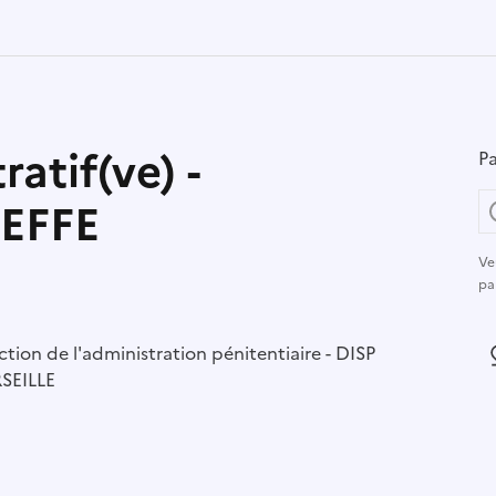
atif(ve) -
Pa
REFFE
Ve
pa
r :
ction de l'administration pénitentiaire - DISP
L
SEILLE