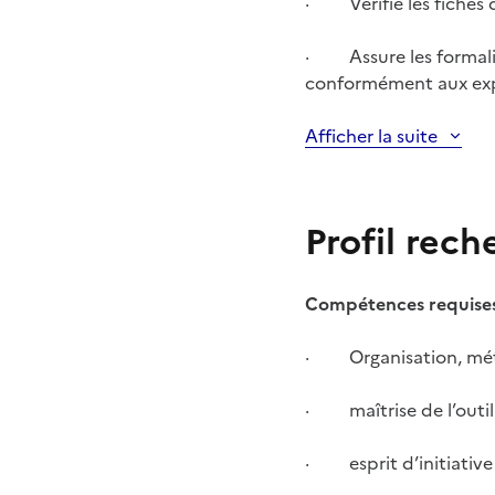
· Vérifie les fiches 
· Assure les formalit
conformément aux expl
Afficher la suite
Profil rech
Compétences requises
· Organisation, mét
· maîtrise de l’outil
· esprit d’initiative