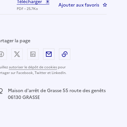
Télécharger
Ajouter aux favoris
: Secrétaire
PDF – 25.7Ko
rtager la page
Partager sur Facebook
Partager sur X (anciennement Twitter) - nouvelle
Partager sur LinkedIn
Partager par email
Copier dans le presse-pap
uillez
autoriser le dépôt de cookies
pour
rtager sur Facebook, Twitter et LinkedIn.
ocalisation :
Maison d'arrêt de Grasse 55 route des genêts
06130 GRASSE