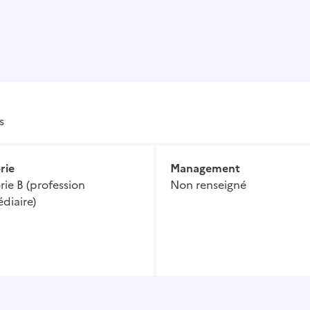
s
rie
Management
ie B (profession
Non renseigné
diaire)