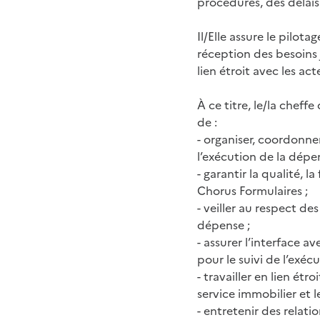
procédures, des délais
Il/Elle assure le pilot
réception des besoins 
lien étroit avec les act
À ce titre, le/la cheff
de :
- organiser, coordonner
l’exécution de la dépe
- garantir la qualité, l
Chorus Formulaires ;
- veiller au respect des
dépense ;
- assurer l’interface
pour le suivi de l’exéc
- travailler en lien étro
service immobilier et l
- entretenir des relatio