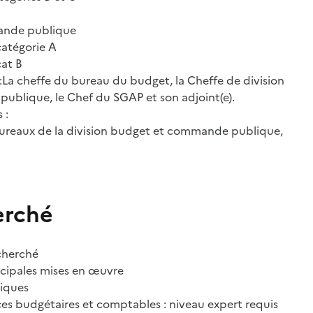
ande publique
catégorie A
cat B
 :La cheffe du bureau du budget, la Cheffe de division
blique, le Chef du SGAP et son adjoint(e).
 :
bureaux de la division budget et commande publique,
erché
echerché
cipales mises en œuvre
niques
es budgétaires et comptables : niveau expert requis