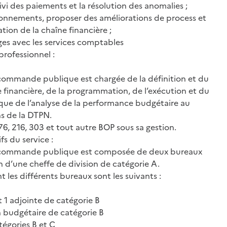
i des paiements et la résolution des anomalies ;
tionnements, proposer des améliorations de process et
ation de la chaîne financière ;
ges avec les services comptables
rofessionnel :
 commande publique est chargée de la définition et du
ie financière, de la programmation, de l’exécution et du
si que de l’analyse de la performance budgétaire au
ns de la DTPN.
176, 216, 303 et tout autre BOP sous sa gestion.
fs du service :
t commande publique est composée de deux bureaux
on d’une cheffe de division de catégorie A.
 les différents bureaux sont les suivants :
t 1 adjointe de catégorie B
on budgétaire de catégorie B
tégories B et C