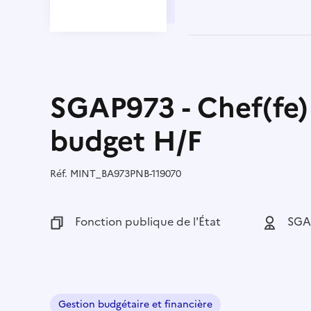
SGAP973 - Chef(fe)
budget H/F
Réf.
Référence :
MINT_BA973PNB-119070
Fonction publique :
Fonction publique de l'État
Employeu
SGA
Gestion budgétaire et financière