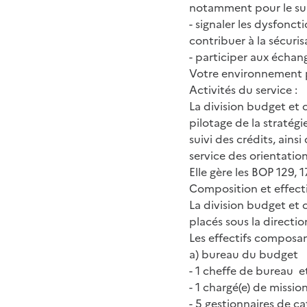
notamment pour le suiv
- signaler les dysfonc
contribuer à la sécuris
- participer aux échan
Votre environnement p
Activités du service :
La division budget et
pilotage de la stratég
suivi des crédits, ain
service des orientatio
Elle gère les BOP 129, 
Composition et effecti
La division budget e
placés sous la directi
Les effectifs composant
a) bureau du budget
- 1 cheffe de bureau e
- 1 chargé(e) de missi
- 5 gestionnaires de ca