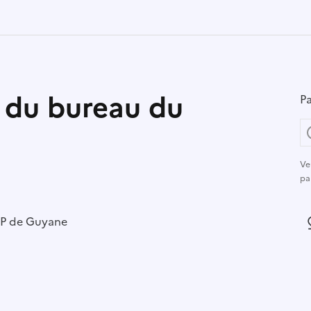
 du bureau du
Pa
Ve
pa
r :
P de Guyane
L