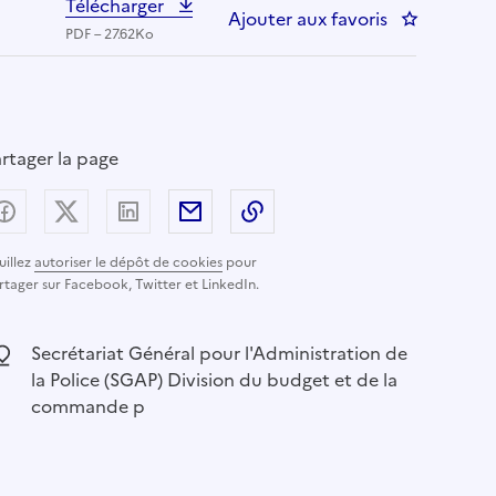
Télécharger
Ajouter aux favoris
: SGAP973 -
PDF – 27.62Ko
rtager la page
Partager sur Facebook
Partager sur X (anciennement Twitter) - nouvelle
Partager sur LinkedIn
Partager par email
Copier dans le presse-pap
uillez
autoriser le dépôt de cookies
pour
rtager sur Facebook, Twitter et LinkedIn.
ocalisation :
Secrétariat Général pour l'Administration de
la Police (SGAP) Division du budget et de la
commande p