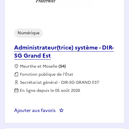
Numérique
Administrateur(trice) système - DIR-
SG Grand Est
Localisation :
Meurthe et Moselle
(54)
Fonction publique :
Fonction publique de l'État
Employeur :
Secrétariat général - DIR-SG GRAND EST
En ligne depuis le 05 août 2026
Ajouter aux favoris
: Administrateur(trice) système 