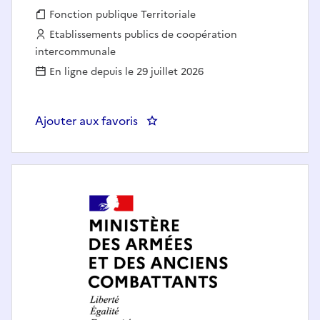
Fonction publique :
Fonction publique Territoriale
Employeur :
Etablissements publics de coopération
intercommunale
En ligne depuis le 29 juillet 2026
Ajouter aux favoris
: Ingénieur expert en mégadonné