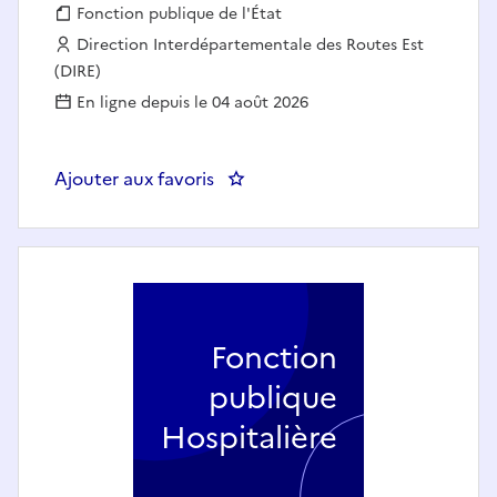
Fonction publique :
Fonction publique de l'État
Employeur :
Direction Interdépartementale des Routes Est
(DIRE)
En ligne depuis le 04 août 2026
Ajouter aux favoris
: Chargé(e) d'études et d'opéra
Fonction
publique
Hospitalière