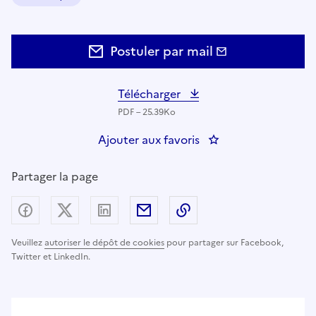
Domaine :
Postuler par mail
Télécharger
PDF – 25.39Ko
Ajouter aux favoris
: Spécialiste qualit
Partager la page
Partager sur Facebook
Partager sur X (anciennement Twitter) - nouv
Partager sur LinkedIn
Partager par email
Copier dans le presse
Veuillez
autoriser le dépôt de cookies
pour partager sur Facebook,
Twitter et LinkedIn.