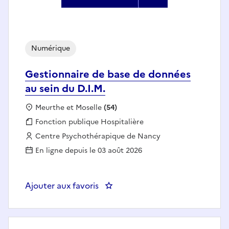
Numérique
Gestionnaire de base de données
au sein du D.I.M.
Localisation :
Meurthe et Moselle
(54)
Fonction publique :
Fonction publique Hospitalière
Employeur :
Centre Psychothérapique de Nancy
En ligne depuis le 03 août 2026
Ajouter aux favoris
: Gestionnaire de base de donnée