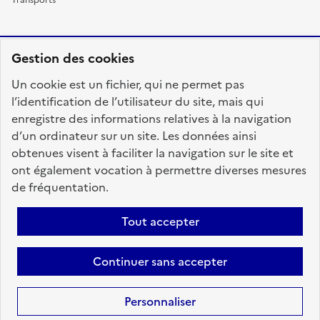
Gestion des cookies
RÉPUBLIQUE
Un cookie est un fichier, qui ne permet pas
FRANÇAISE
l’identification de l’utilisateur du site, mais qui
enregistre des informations relatives à la navigation
d’un ordinateur sur un site. Les données ainsi
obtenues visent à faciliter la navigation sur le site et
fonction-publique.gouv.fr
legifrance.gouv.fr
ont également vocation à permettre diverses mesures
de fréquentation.
gouvernement.fr
service-public.fr
data.gouv.fr
Tout accepter
Plan du site
Accessibilité : totalement conforme
Personnaliser les cookies
Mentions légales
Contact
Aide
Continuer sans accepter
candidats
Personnaliser
Sauf mention contraire, tous les textes de ce site sont sous
licence