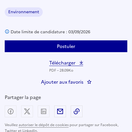
Environnement
Domaine :
Date limite de candidature : 03/09/2026
Postuler
Télécharger
PDF – 28.09Ko
Ajouter aux favoris
: Technicien Police 
Partager la page
Partager sur Facebook
Partager sur X (anciennement Twitter) - nouv
Partager sur LinkedIn
Partager par email
Copier dans le presse
Veuillez
autoriser le dépôt de cookies
pour partager sur Facebook,
Twitter et LinkedIn.