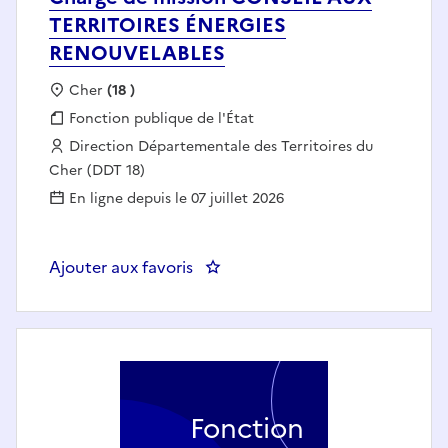
TERRITOIRES ÉNERGIES
RENOUVELABLES
Localisation :
Cher
(18 )
Fonction publique :
Fonction publique de l'État
Employeur :
Direction Départementale des Territoires du
Cher (DDT 18)
En ligne depuis le 07 juillet 2026
Ajouter aux favoris
: Chargé de mission CONSEIL 
Fonction