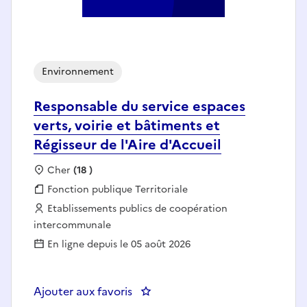
Environnement
Responsable du service espaces
verts, voirie et bâtiments et
Régisseur de l'Aire d'Accueil
Localisation :
Cher
(18 )
Fonction publique :
Fonction publique Territoriale
Employeur :
Etablissements publics de coopération
intercommunale
En ligne depuis le 05 août 2026
Ajouter aux favoris
: Responsable du service espaces 