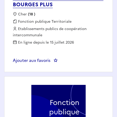
BOURGES PLUS
Localisation :
Cher
(18 )
Fonction publique :
Fonction publique Territoriale
Employeur :
Etablissements publics de coopération
intercommunale
En ligne depuis le 15 juillet 2026
Ajouter aux favoris
: Agent de sensibilisation 
Fonction
publique