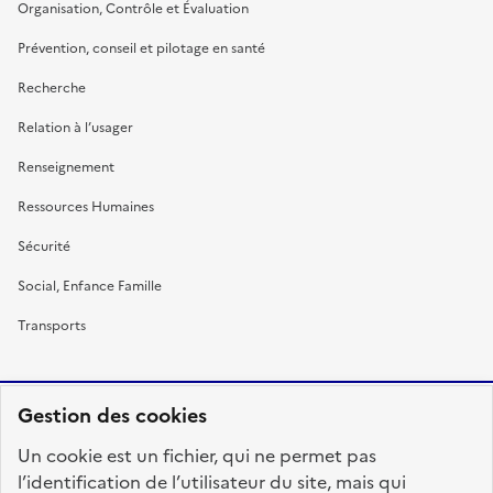
Organisation, Contrôle et Évaluation
Prévention, conseil et pilotage en santé
Recherche
Relation à l’usager
Renseignement
Ressources Humaines
Sécurité
Social, Enfance Famille
Transports
Gestion des cookies
RÉPUBLIQUE
Un cookie est un fichier, qui ne permet pas
FRANÇAISE
l’identification de l’utilisateur du site, mais qui