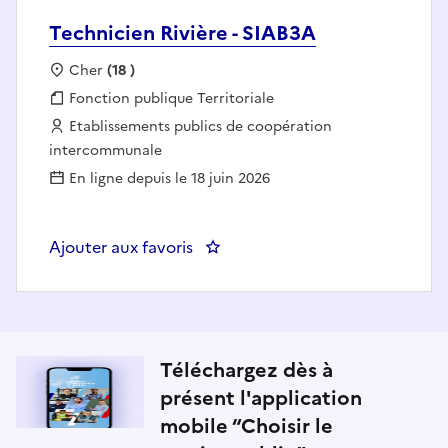
Technicien Rivière - SIAB3A
Localisation :
Cher
(18 )
Fonction publique :
Fonction publique Territoriale
Employeur :
Etablissements publics de coopération
intercommunale
En ligne depuis le 18 juin 2026
Ajouter aux favoris
: Technicien Rivière - SIAB3A
Téléchargez dès à
présent l'application
mobile “Choisir le