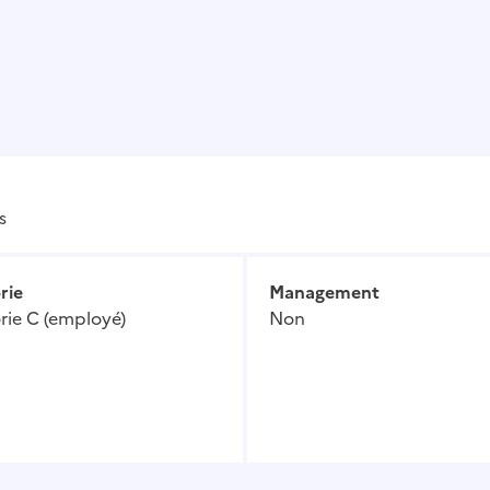
s
rie
Management
rie C (employé)
Non