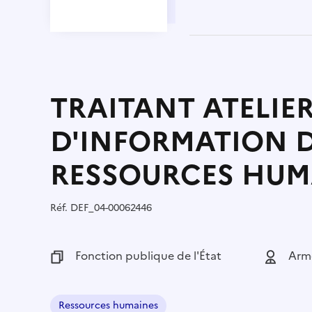
TRAITANT ATELIE
D'INFORMATION 
RESSOURCES HUM
Réf.
Référence :
DEF_04-00062446
Fonction publique :
Fonction publique de l'État
Employeu
Armé
Ressources humaines