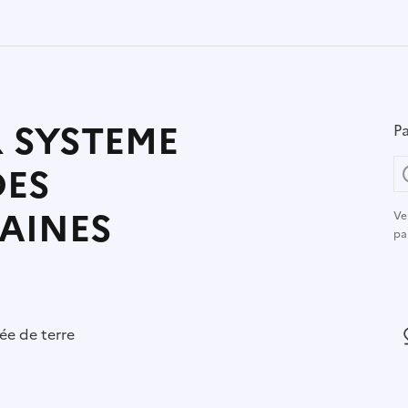
R SYSTEME
Pa
DES
AINES
Ve
pa
r :
e de terre
L