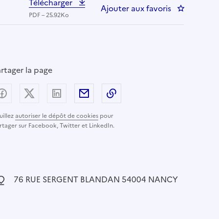
Télécharger
Ajouter aux favoris
: TRAITANT
PDF – 25.92Ko
rtager la page
Partager sur Facebook
Partager sur X (anciennement Twitter) - nouvelle
Partager sur LinkedIn
Partager par email
Copier dans le presse-pap
uillez
autoriser le dépôt de cookies
pour
rtager sur Facebook, Twitter et LinkedIn.
ocalisation :
76 RUE SERGENT BLANDAN 54004 NANCY