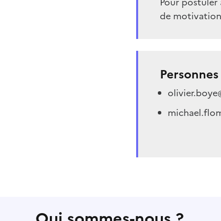
Pour postuler 
de motivation 
Personnes 
olivier.boye
michael.flo
Qui sommes-nous ?