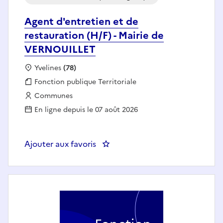
Agent d'entretien et de
restauration (H/F) - Mairie de
VERNOUILLET
Localisation :
Yvelines
(78)
Fonction publique :
Fonction publique Territoriale
Employeur :
Communes
En ligne depuis le 07 août 2026
Ajouter aux favoris
: Agent d'entretien et de restau