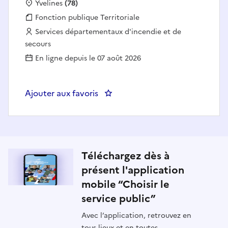
Localisation :
Yvelines
(78)
Fonction publique :
Fonction publique Territoriale
Employeur :
Services départementaux d'incendie et de
secours
En ligne depuis le 07 août 2026
Ajouter aux favoris
: Technicien du parc roulant, mat
Téléchargez dès à
présent l'application
mobile “Choisir le
service public”
Avec l’application, retrouvez en
tous lieux et en toutes