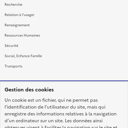
Recherche
Relation à l’usager
Renseignement
Ressources Humaines
Sécurité
Social, Enfance Famille
Transports
Gestion des cookies
RÉPUBLIQUE
Un cookie est un fichier, qui ne permet pas
FRANÇAISE
l’identification de l’utilisateur du site, mais qui
enregistre des informations relatives à la navigation
d’un ordinateur sur un site. Les données ainsi
obtenues visent à faciliter la navigation sur le site et