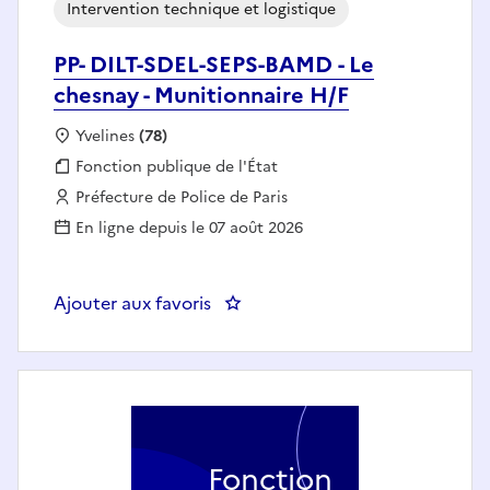
Intervention technique et logistique
PP- DILT-SDEL-SEPS-BAMD - Le
chesnay - Munitionnaire H/F
Localisation :
Yvelines
(78)
Fonction publique :
Fonction publique de l'État
Employeur :
Préfecture de Police de Paris
En ligne depuis le 07 août 2026
Ajouter aux favoris
: PP- DILT-SDEL-SEPS-BAMD - Le 
Fonction