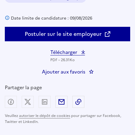
Domaine :
Date limite de candidature : 09/08/2026
Postuler sur le site employeur
Télécharger
PDF – 26.31Ko
Ajouter aux favoris
: Un(e) agent polyva
Partager la page
Partager sur Facebook
Partager sur X (anciennement Twitter) - nouv
Partager sur LinkedIn
Partager par email
Copier dans le presse
Veuillez
autoriser le dépôt de cookies
pour partager sur Facebook,
Twitter et LinkedIn.