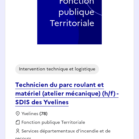
Fonction
publique
Territoriale
Intervention technique et logistique
Technicien du parc roulant et
matériel (atelier mécanique) (h/f) -
SDIS des Yvelines
Localisation :
Yvelines
(78)
Fonction publique :
Fonction publique Territoriale
Employeur :
Services départementaux d'incendie et de
secours