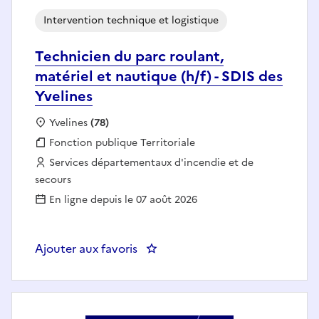
Intervention technique et logistique
Technicien du parc roulant,
matériel et nautique (h/f) - SDIS des
Yvelines
Localisation :
Yvelines
(78)
Fonction publique :
Fonction publique Territoriale
Employeur :
Services départementaux d'incendie et de
secours
En ligne depuis le 07 août 2026
Ajouter aux favoris
: Technicien du parc roulant, mat