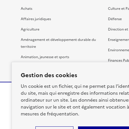
Achats
Culture et P
Affaires juridiques
Défense
Agriculture
Direction et
Aménagement et développement durable du
Enseignemen
territoire
Environnem
Animation, jeunesse et sports
Finances Pub
Bâtiment
Gestion budg
Gestion des cookies
Un cookie est un fichier, qui ne permet pas l’identi
du site, mais qui enregistre des informations relat
ordinateur sur un site. Les données ainsi obtenues 
RÉPUBLIQUE
navigation sur le site et ont également vocation 
FRANÇAISE
mesures de fréquentation.