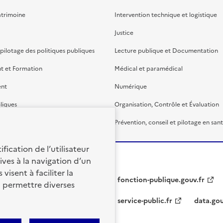
atrimoine
Intervention technique et logistique
Justice
 pilotage des politiques publiques
Lecture publique et Documentation
t et Formation
Médical et paramédical
ent
Numérique
liques
Organisation, Contrôle et Évaluation
étaire et financière
Prévention, conseil et pilotage en san
fication de l’utilisateur
ives à la navigation d’un
visent à faciliter la
fonction-publique.gouv.fr
à permettre diverses
service-public.fr
data.gou