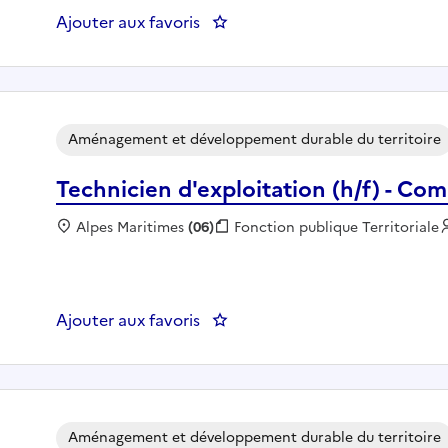
Ajouter aux favoris
: Manager de Commerce - C
Aménagement et développement durable du territoire
Technicien d'exploitation (h/f) - C
Localisation :
Alpes Maritimes
(06)
Fonction publique :
Fonction publique Territoriale
Ajouter aux favoris
: Technicien d'exploitation (h
Aménagement et développement durable du territoire