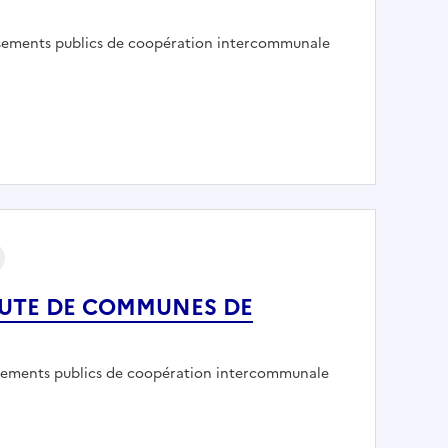
eur :
ssements publics de coopération intercommunale
AUTE DE COMMUNES DU PAYS TARUSATE
AUTE DE COMMUNES DE
eur :
ssements publics de coopération intercommunale