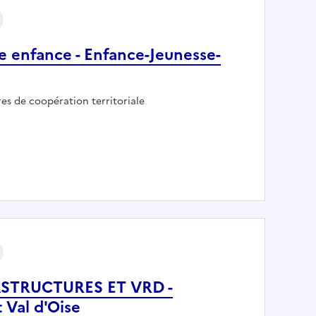
e enfance - Enfance-Jeunesse-
ur :
res de coopération territoriale
- Petite enfance - Enfance-Jeunesse-Parentalité
STRUCTURES ET VRD -
Val d'Oise