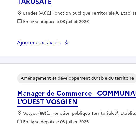
TARUSATE
Localisation :
Landes
(40)
Fonction publique :
Fonction publique Territoriale
Employ
Etabli
En ligne depuis le 03 juillet 2026
Ajouter aux favoris
: Instructeur ADS - COMMUN
Aménagement et développement durable du territoire
Manager de Commerce - COMMUN
L'OUEST VOSGIEN
Localisation :
Vosges
(88)
Fonction publique :
Fonction publique Territoriale
Employ
Etabli
En ligne depuis le 03 juillet 2026