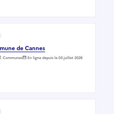
OMMUNAUTE DE COMMUNES DE L'OUEST VOSGIEN
ommune de Cannes
Employeur :
Communes
En ligne depuis le 03 juillet 2026
/f) - Commune de Cannes