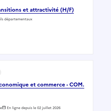
nsitions et attractivité (H/F)
yeur :
ils départementaux
: Un chargé de dispositif Territoires transitions et attractivité (H/F)
économique et commerce - COM.
le
En ligne depuis le 02 juillet 2026