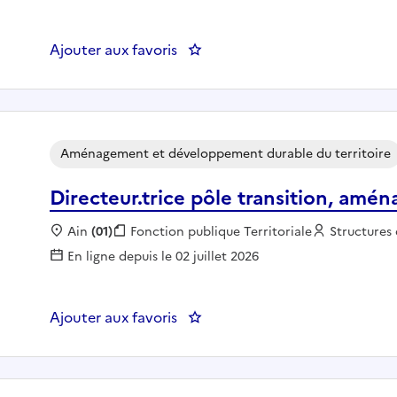
Ajouter aux favoris
: Chargé de mission dévelop
Aménagement et développement durable du territoire
Directeur.trice pôle transition, amé
Localisation :
Ain
(01)
Fonction publique :
Fonction publique Territoriale
Employeur 
Structures 
En ligne depuis le 02 juillet 2026
Ajouter aux favoris
: Directeur.trice pôle transitio