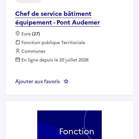
Chef de service bâtiment
équipement - Pont Audemer
Localisation :
Eure
(27)
Fonction publique :
Fonction publique Territoriale
Employeur :
Communes
En ligne depuis le 20 juillet 2026
Ajouter aux favoris
: Chef de service bâtiment équ
Fonction