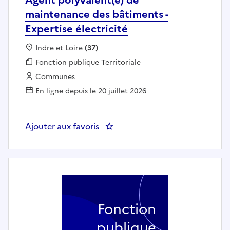
maintenance des bâtiments -
Expertise électricité
Localisation :
Indre et Loire
(37)
Fonction publique :
Fonction publique Territoriale
Employeur :
Communes
En ligne depuis le 20 juillet 2026
Ajouter aux favoris
: Agent polyvalent(e) de mainten
Fonction
publique