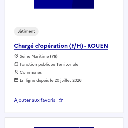
Bâtiment
Chargé d'opération (F/H) - ROUEN
Localisation :
Seine Maritime
(76)
Fonction publique :
Fonction publique Territoriale
Employeur :
Communes
En ligne depuis le 20 juillet 2026
Ajouter aux favoris
: Chargé d'opération (F/H) - RO