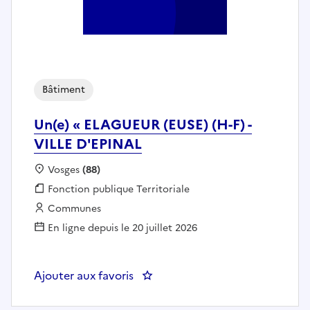
Bâtiment
Un(e) « ELAGUEUR (EUSE) (H-F) -
VILLE D'EPINAL
Localisation :
Vosges
(88)
Fonction publique :
Fonction publique Territoriale
Employeur :
Communes
En ligne depuis le 20 juillet 2026
Ajouter aux favoris
: Un(e) « ELAGUEUR (EUSE) (H-F) 