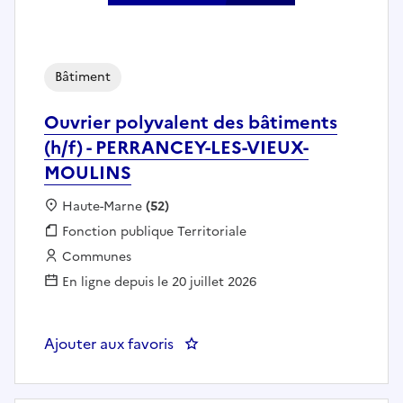
Bâtiment
Ouvrier polyvalent des bâtiments
(h/f) - PERRANCEY-LES-VIEUX-
MOULINS
Localisation :
Haute-Marne
(52)
Fonction publique :
Fonction publique Territoriale
Employeur :
Communes
En ligne depuis le 20 juillet 2026
Ajouter aux favoris
: Ouvrier polyvalent des bâtim