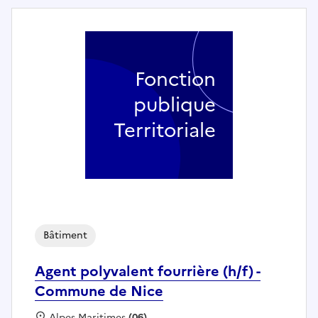
Fonction
publique
Territoriale
Bâtiment
Agent polyvalent fourrière (h/f) -
Commune de Nice
Localisation :
Alpes Maritimes
(06)