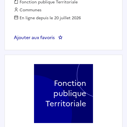
Fonction publique :
Fonction publique Territoriale
Employeur :
Communes
En ligne depuis le 20 juillet 2026
Ajouter aux favoris
: Un Chef d'atelier jardinier bo
Fonction
publique
Territoriale