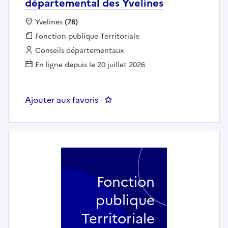
départemental des Yvelines
Localisation :
Yvelines
(78)
Fonction publique :
Fonction publique Territoriale
Employeur :
Conseils départementaux
En ligne depuis le 20 juillet 2026
Ajouter aux favoris
: Chef de secteur (h/f) - Conseil
Fonction
publique
Territoriale