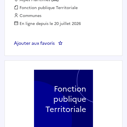
Fonction publique :
Fonction publique Territoriale
Employeur :
Communes
En ligne depuis le 20 juillet 2026
Ajouter aux favoris
: Agent polyvalent fourrière (h/
Fonction
publique
Territoriale