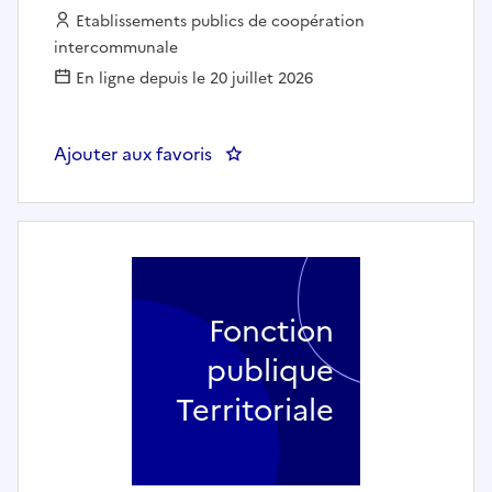
Employeur :
Etablissements publics de coopération
intercommunale
En ligne depuis le 20 juillet 2026
Ajouter aux favoris
: Un(e) chargé(e) d’opératio
Fonction
publique
Territoriale