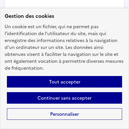
Gestion des cookies
Bâtiment
Un cookie est un fichier, qui ne permet pas
l’identification de l’utilisateur du site, mais qui
Chargé(e) des groupements
enregistre des informations relatives à la navigation
d'achats d'énergie - SYNDICAT
d’un ordinateur sur un site. Les données ainsi
INTERCOMMUNAL D'ENERGIES DE
obtenues visent à faciliter la navigation sur le site et
LA MARNE
ont également vocation à permettre diverses mesures
de fréquentation.
Localisation :
Marne
(51)
Fonction publique :
Fonction publique Territoriale
Tout accepter
Employeur :
Etablissements publics de coopération
intercommunale
Continuer sans accepter
En ligne depuis le 20 juillet 2026
Personnaliser
Ajouter aux favoris
: Chargé(e) des groupements 