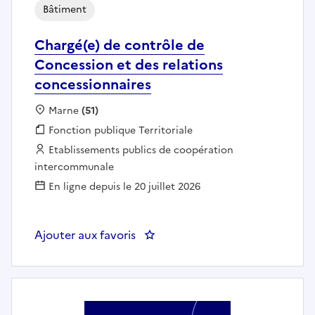
Bâtiment
Chargé(e) de contrôle de
Concession et des relations
concessionnaires
Localisation :
Marne
(51)
Fonction publique :
Fonction publique Territoriale
Employeur :
Etablissements publics de coopération
intercommunale
En ligne depuis le 20 juillet 2026
Ajouter aux favoris
: Chargé(e) de contrôle de Conce