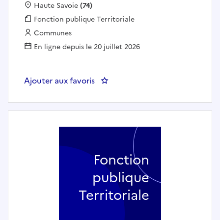
Localisation :
Haute Savoie
(74)
Fonction publique :
Fonction publique Territoriale
Employeur :
Communes
En ligne depuis le 20 juillet 2026
Ajouter aux favoris
: Dessinateur projeteur chargé
Fonction
publique
Territoriale