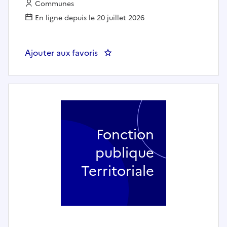
Employeur :
Communes
En ligne depuis le 20 juillet 2026
Ajouter aux favoris
: Gestionnaire Technique en bati
Fonction
publique
Territoriale