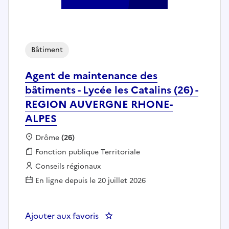
Bâtiment
Agent de maintenance des
bâtiments - Lycée les Catalins (26) -
REGION AUVERGNE RHONE-
ALPES
Localisation :
Drôme
(26)
Fonction publique :
Fonction publique Territoriale
Employeur :
Conseils régionaux
En ligne depuis le 20 juillet 2026
Ajouter aux favoris
: Agent de maintenance des bât