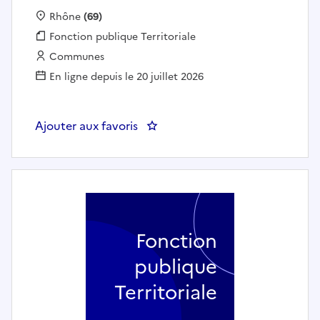
Localisation :
Rhône
(69)
Fonction publique :
Fonction publique Territoriale
Employeur :
Communes
En ligne depuis le 20 juillet 2026
Ajouter aux favoris
: Coordonnateur patrimoine et 
Fonction
publique
Territoriale