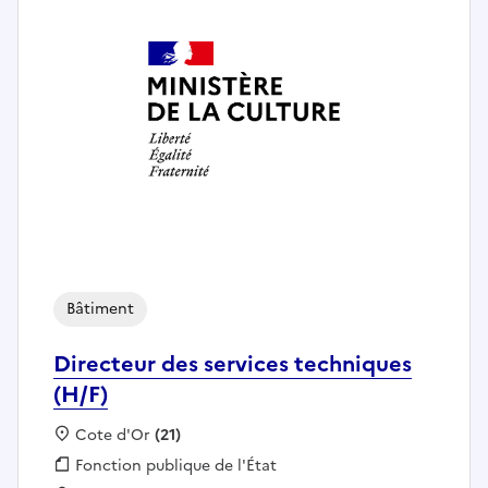
Bâtiment
Directeur des services techniques
(H/F)
Localisation :
Cote d'Or
(21)
Fonction publique :
Fonction publique de l'État