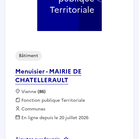
Territoriale
Bâtiment
Menuisier - MAIRIE DE
CHATELLERAULT
Localisation :
Vienne
(86)
Fonction publique :
Fonction publique Territoriale
Employeur :
Communes
En ligne depuis le 20 juillet 2026
Ajouter aux favoris
: Menuisier - MAIRIE DE CHATEL