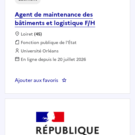
Agent de maintenance des
bâtiments et logistique F/H
Localisation :
Loiret
(45)
Fonction publique :
Fonction publique de l'État
Employeur :
Université Orléans
En ligne depuis le 20 juillet 2026
Ajouter aux favoris
: Agent de maintenance des bâti