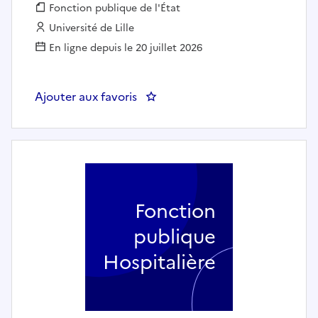
Fonction publique :
Fonction publique de l'État
Employeur :
Université de Lille
En ligne depuis le 20 juillet 2026
Ajouter aux favoris
: Chargé.e de l'exploitation immo
Fonction
publique
Hospitalière