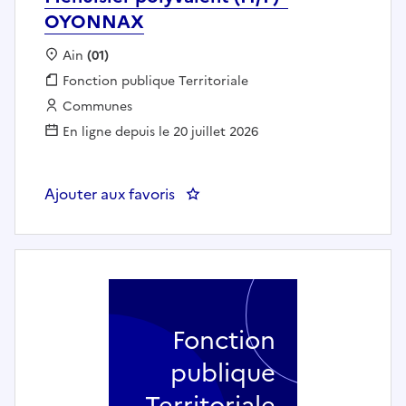
OYONNAX
Localisation :
Ain
(01)
Fonction publique :
Fonction publique Territoriale
Employeur :
Communes
En ligne depuis le 20 juillet 2026
Ajouter aux favoris
: Menuisier polyvalent (H/F) - 
Fonction
publique
Territoriale