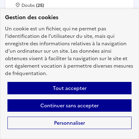
Localisation :
Doubs
(25)
Fonction publique :
Fonction publique Territoriale
Gestion des cookies
Employeur :
Communes
Un cookie est un fichier, qui ne permet pas
En ligne depuis le 20 juillet 2026
l’identification de l’utilisateur du site, mais qui
enregistre des informations relatives à la navigation
d’un ordinateur sur un site. Les données ainsi
Ajouter aux favoris
: Un technicien en électrotechn
obtenues visent à faciliter la navigation sur le site et
ont également vocation à permettre diverses mesures
de fréquentation.
Précédent
1
35
36
37
38
Tout accepter
39
40
41
109
Suivant
Continuer sans accepter
Aller à la page
Personnaliser