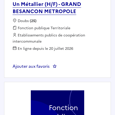
Un Métallier (H/F) - GRAND
BESANCON METROPOLE
Localisation :
Doubs
(25)
Fonction publique :
Fonction publique Territoriale
Employeur :
Etablissements publics de coopération
intercommunale
En ligne depuis le 20 juillet 2026
Ajouter aux favoris
: Un Métallier (H/F) - GRAND
Fonction