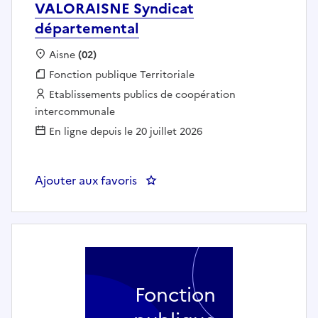
VALORAISNE Syndicat
départemental
Localisation :
Aisne
(02)
Fonction publique :
Fonction publique Territoriale
Employeur :
Etablissements publics de coopération
intercommunale
En ligne depuis le 20 juillet 2026
Ajouter aux favoris
: AGENT DE MAINTENANCE - VA
Fonction