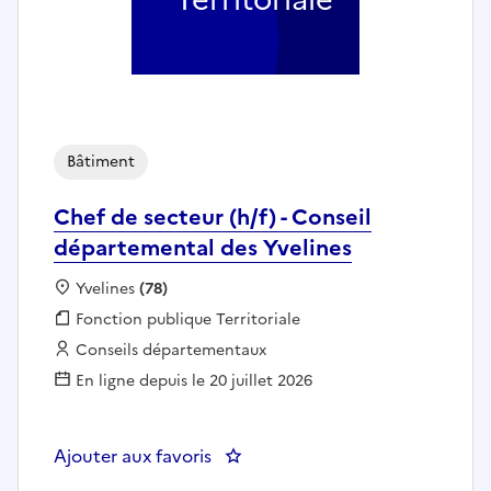
Bâtiment
Chef de secteur (h/f) - Conseil
départemental des Yvelines
Localisation :
Yvelines
(78)
Fonction publique :
Fonction publique Territoriale
Employeur :
Conseils départementaux
En ligne depuis le 20 juillet 2026
Ajouter aux favoris
: Chef de secteur (h/f) - Conseil