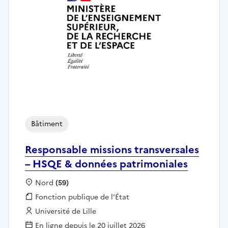
Bâtiment
Responsable missions transversales
– HSQE & données patrimoniales
Localisation :
Nord
(59)
Fonction publique :
Fonction publique de l'État
Employeur :
Université de Lille
En ligne depuis le 20 juillet 2026