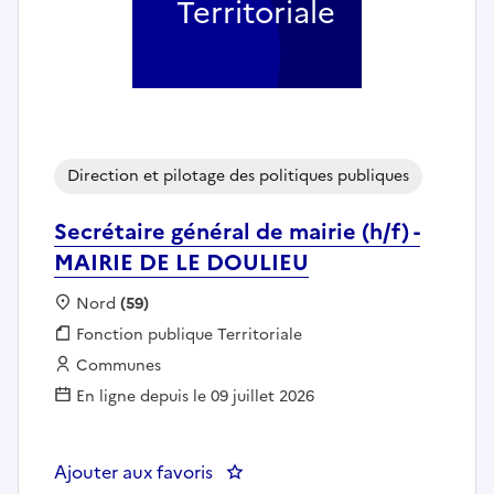
Territoriale
Direction et pilotage des politiques publiques
Secrétaire général de mairie (h/f) -
MAIRIE DE LE DOULIEU
Localisation :
Nord
(59)
Fonction publique :
Fonction publique Territoriale
Employeur :
Communes
En ligne depuis le 09 juillet 2026
Ajouter aux favoris
: Secrétaire général de mairie (h