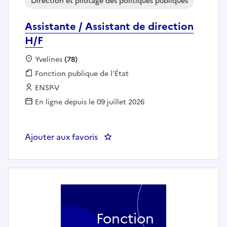
Direction et pilotage des politiques publiques
Assistante / Assistant de direction
H/F
Localisation :
Yvelines
(78)
Fonction publique :
Fonction publique de l'État
Employeur :
ENSP-V
En ligne depuis le 09 juillet 2026
Ajouter aux favoris
: Assistante / Assistant de direct
Fonction