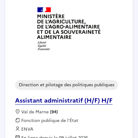
Direction et pilotage des politiques publiques
Assistant administratif (H/F) H/F
Localisation :
Val de Marne
(94)
Fonction publique :
Fonction publique de l'État
Employeur :
ENVA
En ligne depuis le 09 juillet 2026