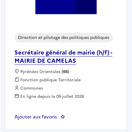
Direction et pilotage des politiques publiques
Secrétaire général de mairie (h/f) -
MAIRIE DE CAMELAS
Localisation :
Pyrénées Orientales
(66)
Fonction publique :
Fonction publique Territoriale
Employeur :
Communes
En ligne depuis le 09 juillet 2026
Ajouter aux favoris
: Secrétaire général de mairie (