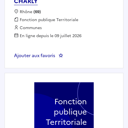
CHARLY
Localisation :
Rhône
(69)
Fonction publique :
Fonction publique Territoriale
Employeur :
Communes
En ligne depuis le 09 juillet 2026
Ajouter aux favoris
: Directeur général de collectivi
Fonction
publique
Territoriale