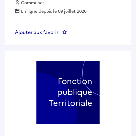
Employeur :
Communes
En ligne depuis le 09 juillet 2026
Ajouter aux favoris
: Secrétaire général de mairie (h/
Fonction
publique
Territoriale