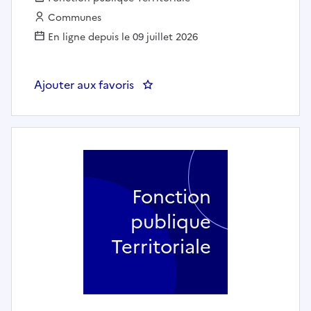
Employeur :
Communes
En ligne depuis le 09 juillet 2026
Ajouter aux favoris
: Assistante de direction - BOUR
Fonction
publique
Territoriale