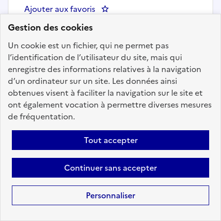
Ajouter aux favoris
: Assistant ou assistante de di
Gestion des cookies
Un cookie est un fichier, qui ne permet pas
Précédent
1
103
104
105
l’identification de l’utilisateur du site, mais qui
enregistre des informations relatives à la navigation
106
107
108
109
200
d’un ordinateur sur un site. Les données ainsi
Suivant
obtenues visent à faciliter la navigation sur le site et
ont également vocation à permettre diverses mesures
Aller à la page
de fréquentation.
Tout accepter
Continuer sans accepter
Téléchargez dès à
présent l'application
Personnaliser
mobile “Choisir le
service public”