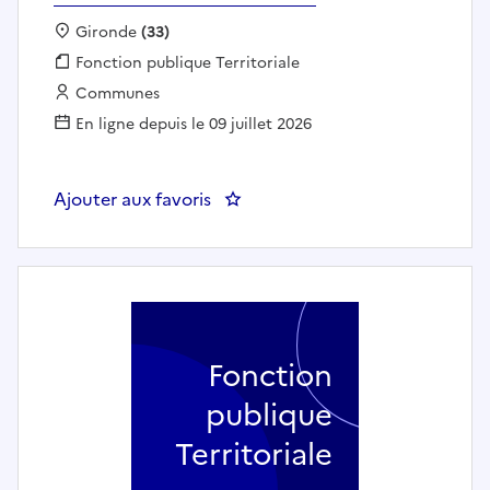
Localisation :
Gironde
(33)
Fonction publique :
Fonction publique Territoriale
Employeur :
Communes
En ligne depuis le 09 juillet 2026
Ajouter aux favoris
: Secrétaire général de mairie 
Fonction
publique
Territoriale