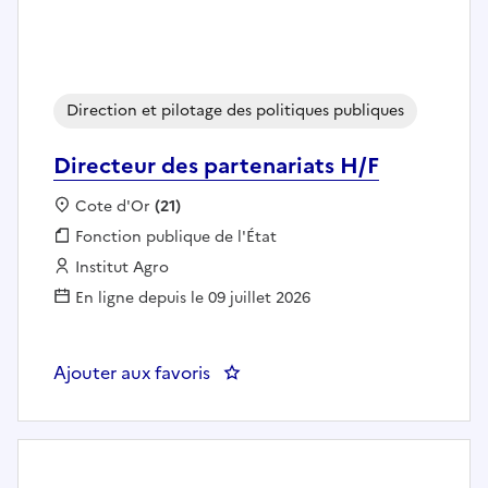
Direction et pilotage des politiques publiques
Directeur des partenariats H/F
Localisation :
Cote d'Or
(21)
Fonction publique :
Fonction publique de l'État
Employeur :
Institut Agro
En ligne depuis le 09 juillet 2026
Ajouter aux favoris
: Directeur des partenariats H/F