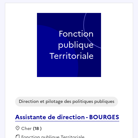
Fonction
publique
Territoriale
Direction et pilotage des politiques publiques
Assistante de direction - BOURGES
Localisation :
Cher
(18 )
Fonction publique :
Fonction publique Territoriale