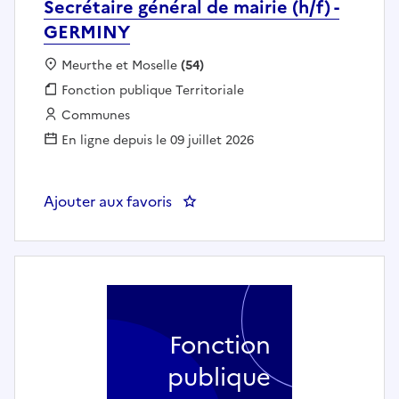
Secrétaire général de mairie (h/f) -
GERMINY
Localisation :
Meurthe et Moselle
(54)
Fonction publique :
Fonction publique Territoriale
Employeur :
Communes
En ligne depuis le 09 juillet 2026
Ajouter aux favoris
: Secrétaire général de mairie (h
Fonction
publique