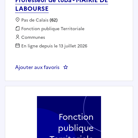
LABOURSE
Localisation :
Pas de Calais
(62)
Fonction publique :
Fonction publique Territoriale
Employeur :
Communes
En ligne depuis le 13 juillet 2026
Ajouter aux favoris
: Professeur de tuba - MAIRIE 
Fonction
publique