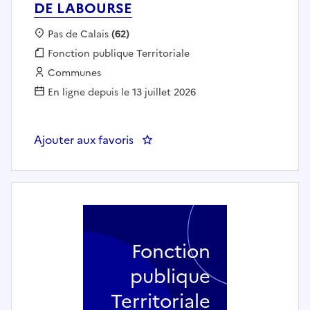
DE LABOURSE
Localisation :
Pas de Calais
(62)
Fonction publique :
Fonction publique Territoriale
Employeur :
Communes
En ligne depuis le 13 juillet 2026
Ajouter aux favoris
: Professeur de formation musica
Fonction
publique
Territoriale