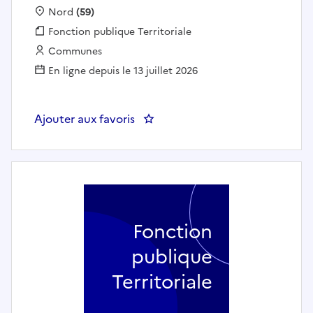
Localisation :
Nord
(59)
Fonction publique :
Fonction publique Territoriale
Employeur :
Communes
En ligne depuis le 13 juillet 2026
Ajouter aux favoris
: Professeur de Musique Format
Fonction
publique
Territoriale