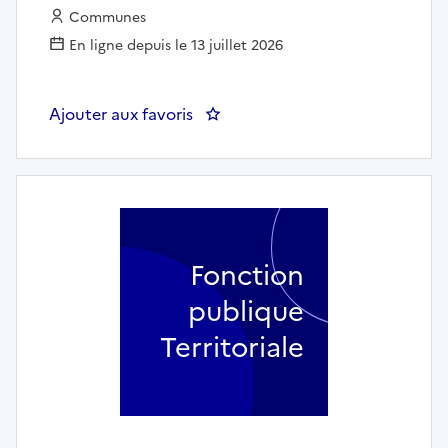
Employeur :
Communes
En ligne depuis le 13 juillet 2026
Ajouter aux favoris
: Professeur de violoncelle - Ma
Fonction
publique
Territoriale