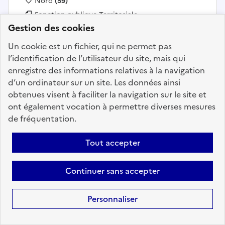
Localisation :
Nord
(59)
Fonction publique :
Fonction publique Territoriale
Gestion des cookies
Employeur :
Communes
En ligne depuis le 13 juillet 2026
Un cookie est un fichier, qui ne permet pas
l’identification de l’utilisateur du site, mais qui
enregistre des informations relatives à la navigation
Ajouter aux favoris
: Assistant(e) enseignement arti
d’un ordinateur sur un site. Les données ainsi
obtenues visent à faciliter la navigation sur le site et
ont également vocation à permettre diverses mesures
de fréquentation.
Précédent
1
79
80
81
82
83
84
85
188
Suivant
Tout accepter
Aller à la page
Continuer sans accepter
Personnaliser