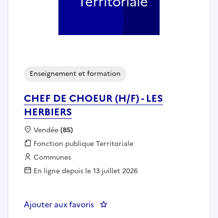
Territoriale
Enseignement et formation
CHEF DE CHOEUR (H/F) - LES
HERBIERS
Localisation :
Vendée
(85)
Fonction publique :
Fonction publique Territoriale
Employeur :
Communes
En ligne depuis le 13 juillet 2026
Ajouter aux favoris
: CHEF DE CHOEUR (H/F) - LES H