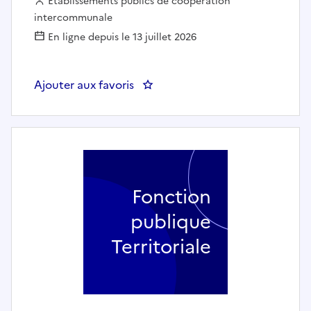
Employeur :
Etablissements publics de coopération
intercommunale
En ligne depuis le 13 juillet 2026
Ajouter aux favoris
: Enseignant danse zumba - Etab
Fonction
publique
Territoriale