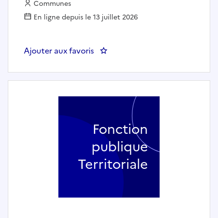
Employeur :
Communes
En ligne depuis le 13 juillet 2026
Ajouter aux favoris
: Professeur de Trompette - Ma
Fonction
publique
Territoriale