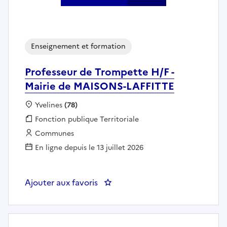
Enseignement et formation
Professeur de Trompette H/F -
Mairie de MAISONS-LAFFITTE
Localisation :
Yvelines
(78)
Fonction publique :
Fonction publique Territoriale
Employeur :
Communes
En ligne depuis le 13 juillet 2026
Ajouter aux favoris
: Professeur de Trompette H/F -