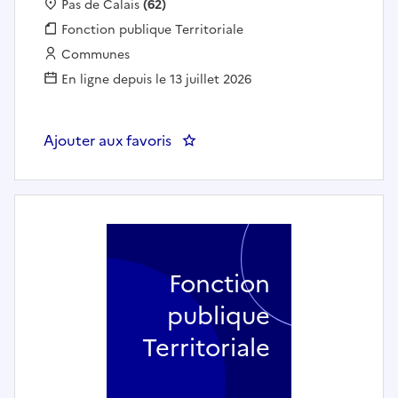
Localisation :
Pas de Calais
(62)
Fonction publique :
Fonction publique Territoriale
Employeur :
Communes
En ligne depuis le 13 juillet 2026
Ajouter aux favoris
: Professeur de trompette - MA
Fonction
publique
Territoriale