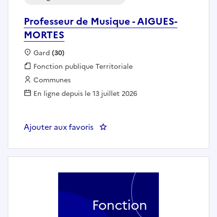
Professeur de Musique - AIGUES-
MORTES
Localisation :
Gard
(30)
Fonction publique :
Fonction publique Territoriale
Employeur :
Communes
En ligne depuis le 13 juillet 2026
Ajouter aux favoris
: Professeur de Musique - AIGU
Fonction