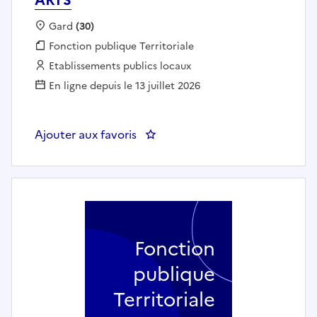
Localisation :
Gard
(30)
Fonction publique :
Fonction publique Territoriale
Employeur :
Etablissements publics locaux
En ligne depuis le 13 juillet 2026
Ajouter aux favoris
: Professeur d'enseignement art
Fonction
publique
Territoriale