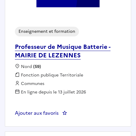
Enseignement et formation
Professeur de Musique Batterie -
MAIRIE DE LEZENNES
Localisation :
Nord
(59)
Fonction publique :
Fonction publique Territoriale
Employeur :
Communes
En ligne depuis le 13 juillet 2026
Ajouter aux favoris
: Professeur de Musique Batteri