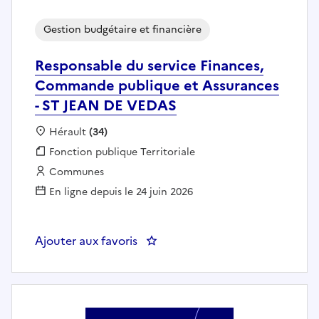
Gestion budgétaire et financière
Responsable du service Finances,
Commande publique et Assurances
- ST JEAN DE VEDAS
Localisation :
Hérault
(34)
Fonction publique :
Fonction publique Territoriale
Employeur :
Communes
En ligne depuis le 24 juin 2026
Ajouter aux favoris
: Responsable du service Finan