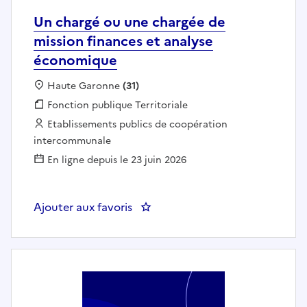
Un chargé ou une chargée de
mission finances et analyse
économique
Localisation :
Haute Garonne
(31)
Fonction publique :
Fonction publique Territoriale
Employeur :
Etablissements publics de coopération
intercommunale
En ligne depuis le 23 juin 2026
Ajouter aux favoris
: Un chargé ou une chargée de m