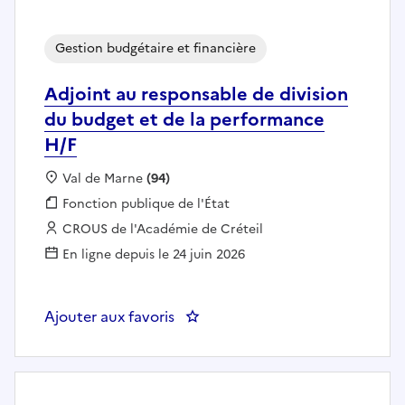
Gestion budgétaire et financière
Adjoint au responsable de division
du budget et de la performance
H/F
Localisation :
Val de Marne
(94)
Fonction publique :
Fonction publique de l'État
Employeur :
CROUS de l'Académie de Créteil
En ligne depuis le 24 juin 2026
Ajouter aux favoris
: Adjoint au responsable de divi