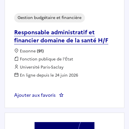
Gestion budgétaire et financière
Responsable administratif et
financier domaine de la santé H/F
Localisation :
Essonne
(91)
Fonction publique :
Fonction publique de l'État
Employeur :
Université Paris-Saclay
En ligne depuis le 24 juin 2026
Ajouter aux favoris
: Responsable administratif et f