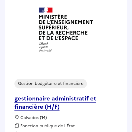
Gestion budgétaire et financière
gestionnaire administratif et
financière (H/F)
Localisation :
Calvados
(14)
Fonction publique :
Fonction publique de l'État