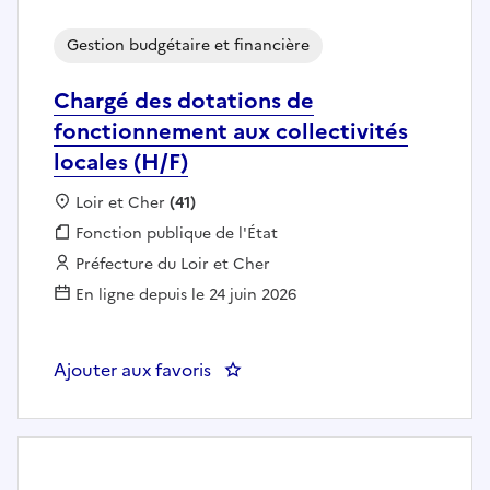
Gestion budgétaire et financière
Chargé des dotations de
fonctionnement aux collectivités
locales (H/F)
Localisation :
Loir et Cher
(41)
Fonction publique :
Fonction publique de l'État
Employeur :
Préfecture du Loir et Cher
En ligne depuis le 24 juin 2026
Ajouter aux favoris
: Chargé des dotations de foncti