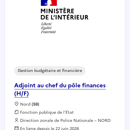
Gestion budgétaire et financière
Adjoint au chef du pôle finances
(H/F)
Localisation :
Nord
(59)
Fonction publique :
Fonction publique de l'État
Employeur :
Direction zonale de Police Nationale – NORD
En ligne depuis le 22 juin 2026