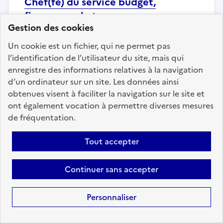
Chef(fe) du service budget,
finances, achats
Gestion des cookies
Localisation :
Eure et Loir
(28)
Un cookie est un fichier, qui ne permet pas
Fonction publique :
Fonction publique de l'État
l’identification de l’utilisateur du site, mais qui
Employeur :
Préfecture d'Eure et Loir
enregistre des informations relatives à la navigation
En ligne depuis le 22 juin 2026
d’un ordinateur sur un site. Les données ainsi
obtenues visent à faciliter la navigation sur le site et
ont également vocation à permettre diverses mesures
Ajouter aux favoris
: Chef(fe) du service budget, fin
de fréquentation.
Tout accepter
Précédent
1
44
45
46
47
Continuer sans accepter
48
49
50
79
Suivant
Aller à la page
Personnaliser