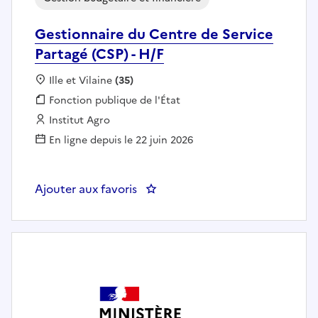
Gestionnaire du Centre de Service
Partagé (CSP) - H/F
Localisation :
Ille et Vilaine
(35)
Fonction publique :
Fonction publique de l'État
Employeur :
Institut Agro
En ligne depuis le 22 juin 2026
Ajouter aux favoris
: Gestionnaire du Centre de Servi