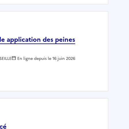
le application des peines
SEILLE
En ligne depuis le 16 juin 2026
f de pôle application des peines
acé