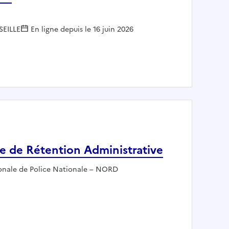
SEILLE
En ligne depuis le 16 juin 2026
ier placé
re de Rétention Administrative
:
onale de Police Nationale – NORD
n Centre de Rétention Administrative