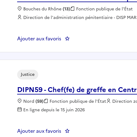
Localisation :
Bouches du Rhône
(13)
Fonction publique :
Fonction publique de l'État
Employeur :
Direction de l'administration pénitentiaire - DISP MAR
Ajouter aux favoris
: Secrétaire administratif - Greff
Justice
DIPN59 - Chef(fe) de greffe en Cent
Localisation :
Nord
(59)
Fonction publique :
Fonction publique de l'État
Employeur 
Direction z
En ligne depuis le 15 juin 2026
Ajouter aux favoris
: DIPN59 - Chef(fe) de greffe e