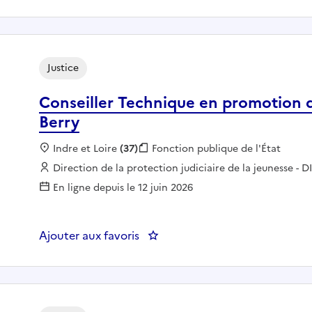
Justice
Conseiller Technique en promotion de
Berry
Localisation :
Indre et Loire
(37)
Fonction publique :
Fonction publique de l'État
Employeur :
Direction de la protection judiciaire de la jeunesse
En ligne depuis le 12 juin 2026
Ajouter aux favoris
: Conseiller Technique en promo