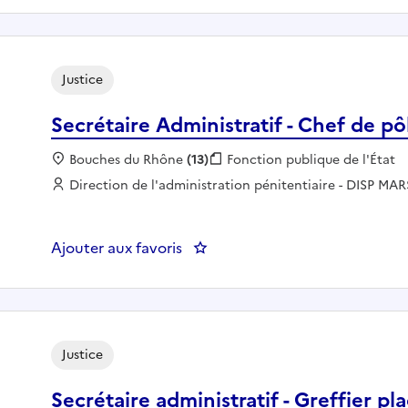
Justice
Secrétaire Administratif - Chef de pô
Localisation :
Bouches du Rhône
(13)
Fonction publique :
Fonction publique de l'État
Employeur :
Direction de l'administration pénitentiaire - DISP MAR
Ajouter aux favoris
: Secrétaire Administratif - Che
Justice
Secrétaire administratif - Greffier pl