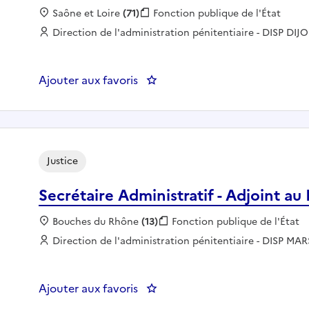
Localisation :
Saône et Loire
(71)
Fonction publique :
Fonction publique de l'État
Employeur :
Direction de l'administration pénitentiaire - DISP DIJ
Ajouter aux favoris
: GESTIONNAIRE GREFFE PLACE
Justice
Secrétaire Administratif - Adjoint au
Localisation :
Bouches du Rhône
(13)
Fonction publique :
Fonction publique de l'État
Employeur :
Direction de l'administration pénitentiaire - DISP MAR
Ajouter aux favoris
: Secrétaire Administratif - Adj