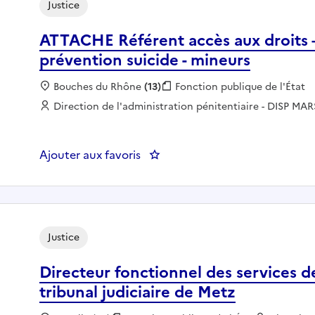
Justice
ATTACHE Référent accès aux droits –
prévention suicide - mineurs
Localisation :
Bouches du Rhône
(13)
Fonction publique :
Fonction publique de l'État
Employeur :
Direction de l'administration pénitentiaire - DISP MAR
Ajouter aux favoris
: ATTACHE Référent accès aux dr
Justice
Directeur fonctionnel des services de 
tribunal judiciaire de Metz