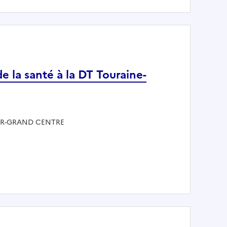
 la santé à la DT Touraine-
 - DIR-GRAND CENTRE
tion de la santé à la DT Touraine-Berry