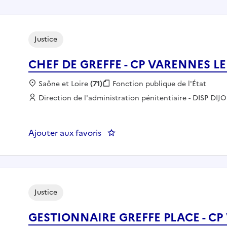
Justice
CHEF DE GREFFE - CP VARENNES LE
Localisation :
Saône et Loire
(71)
Fonction publique :
Fonction publique de l'État
Employeur :
Direction de l'administration pénitentiaire - DISP DIJ
Ajouter aux favoris
: CHEF DE GREFFE - CP VARENN
Justice
GESTIONNAIRE GREFFE PLACE - CP