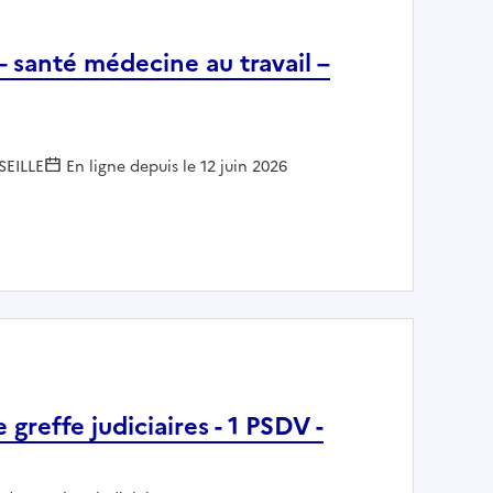
 santé médecine au travail –
SEILLE
En ligne depuis le 12 juin 2026
oits – santé médecine au travail – prévention suicide - mi
greffe judiciaires - 1 PSDV -