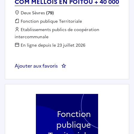
COM MELLOIS EN POITOU + 40 000
Localisation :
Deux Sèvres
(79)
Fonction publique :
Fonction publique Territoriale
Employeur :
Etablissements publics de coopération
intercommunale
En ligne depuis le 23 juillet 2026
Ajouter aux favoris
: Responsable travaux et maint
Fonction
publique