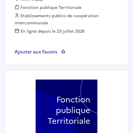
Fonction publique :
Fonction publique Territoriale
Employeur :
Etablissements publics de coopération
intercommunale
En ligne depuis le 23 juillet 2026
Ajouter aux favoris
: Agent d'entretien - COM D
Fonction
publique
Territoriale