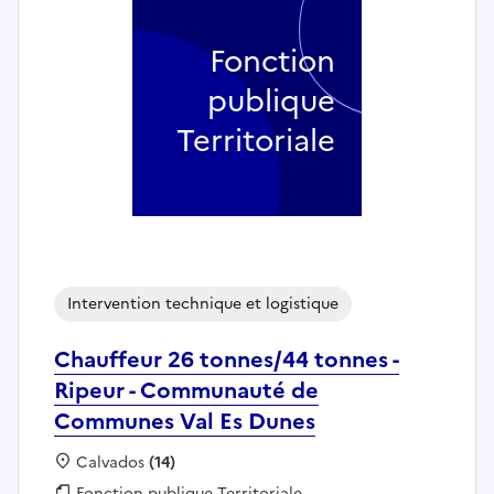
Fonction
publique
Territoriale
Intervention technique et logistique
Chauffeur 26 tonnes/44 tonnes -
Ripeur - Communauté de
Communes Val Es Dunes
Localisation :
Calvados
(14)
Fonction publique :
Fonction publique Territoriale