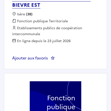
BIEVRE EST
Localisation :
Isère
(38)
Fonction publique :
Fonction publique Territoriale
Employeur :
Etablissements publics de coopération
intercommunale
En ligne depuis le 23 juillet 2026
Ajouter aux favoris
: Agent polyvalent de restau
Fonction
publique