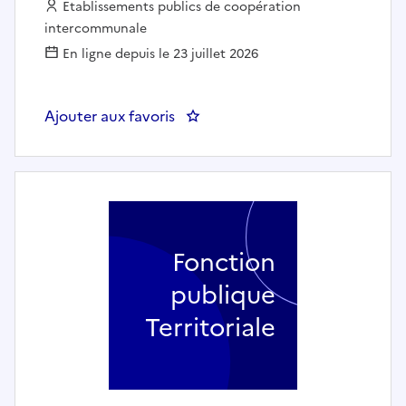
Employeur :
Etablissements publics de coopération
intercommunale
En ligne depuis le 23 juillet 2026
Ajouter aux favoris
: FONTAINIER (H/F) - GRAND 
Fonction
publique
Territoriale