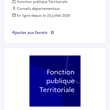
Fonction publique :
Fonction publique Territoriale
Employeur :
Conseils départementaux
En ligne depuis le 23 juillet 2026
Ajouter aux favoris
: Chef de production (h/f) - 
Fonction
publique
Territoriale