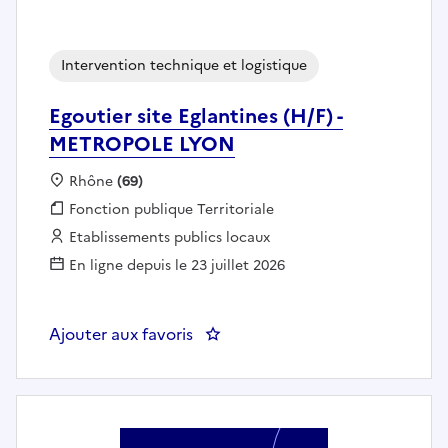
Intervention technique et logistique
Egoutier site Eglantines (H/F) -
METROPOLE LYON
Localisation :
Rhône
(69)
Fonction publique :
Fonction publique Territoriale
Employeur :
Etablissements publics locaux
En ligne depuis le 23 juillet 2026
Ajouter aux favoris
: Egoutier site Eglantines (H/F)