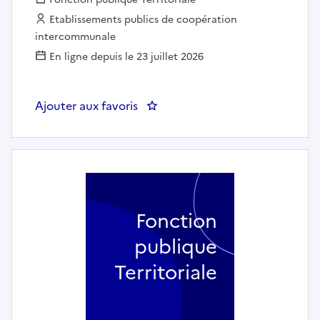
Employeur :
Etablissements publics de coopération
intercommunale
En ligne depuis le 23 juillet 2026
Ajouter aux favoris
: Chauffeur 26 tonnes/44 tonne
Fonction
publique
Territoriale