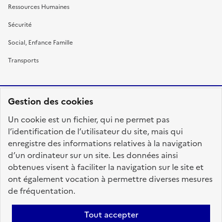
Ressources Humaines
Sécurité
Social, Enfance Famille
Transports
Gestion des cookies
RÉPUBLIQUE
Un cookie est un fichier, qui ne permet pas
FRANÇAISE
l’identification de l’utilisateur du site, mais qui
enregistre des informations relatives à la navigation
d’un ordinateur sur un site. Les données ainsi
obtenues visent à faciliter la navigation sur le site et
fonction-publique.gouv.fr
legifrance.gouv.fr
ont également vocation à permettre diverses mesures
de fréquentation.
gouvernement.fr
service-public.fr
data.gouv.fr
Tout accepter
Plan du site
Accessibilité : totalement conforme