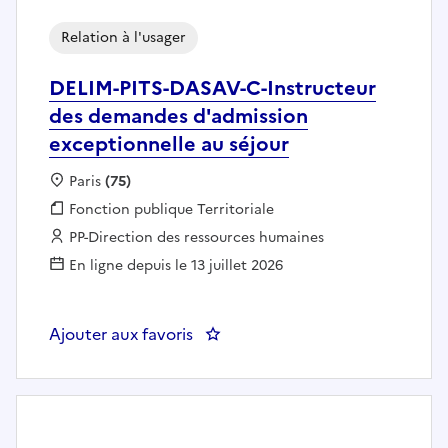
Relation à l'usager
DELIM-PITS-DASAV-C-Instructeur
des demandes d'admission
exceptionnelle au séjour
Localisation :
Paris
(75)
Fonction publique :
Fonction publique Territoriale
Employeur :
PP-Direction des ressources humaines
En ligne depuis le 13 juillet 2026
Ajouter aux favoris
: DELIM-PITS-DASAV-C-Instructe