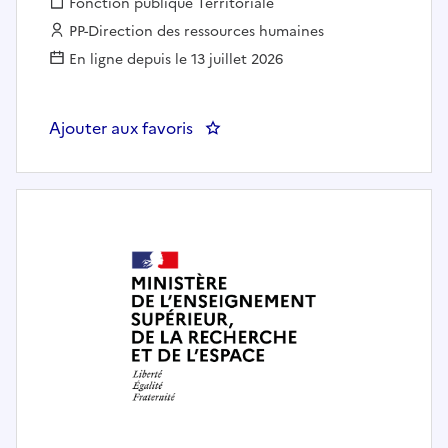
Fonction publique :
Fonction publique Territoriale
Employeur :
PP-Direction des ressources humaines
En ligne depuis le 13 juillet 2026
Ajouter aux favoris
: DELIM/PRSU/DRU/CRT/C-Agent d