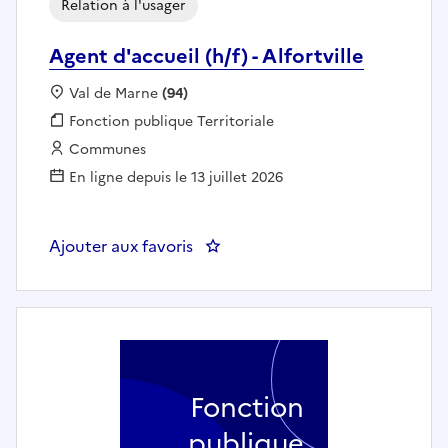
Relation à l'usager
Agent d'accueil (h/f) - Alfortville
Localisation :
Val de Marne
(94)
Fonction publique :
Fonction publique Territoriale
Employeur :
Communes
En ligne depuis le 13 juillet 2026
Ajouter aux favoris
: Agent d'accueil (h/f) - Alfortvill
Fonction
publique