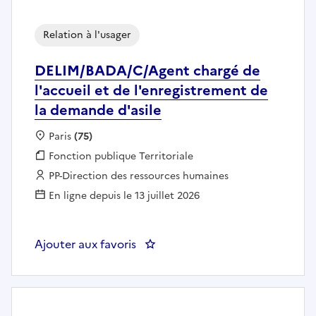
Relation à l'usager
DELIM/BADA/C/Agent chargé de
l'accueil et de l'enregistrement de
la demande d'asile
Localisation :
Paris
(75)
Fonction publique :
Fonction publique Territoriale
Employeur :
PP-Direction des ressources humaines
En ligne depuis le 13 juillet 2026
Ajouter aux favoris
: DELIM/BADA/C/Agent chargé de 