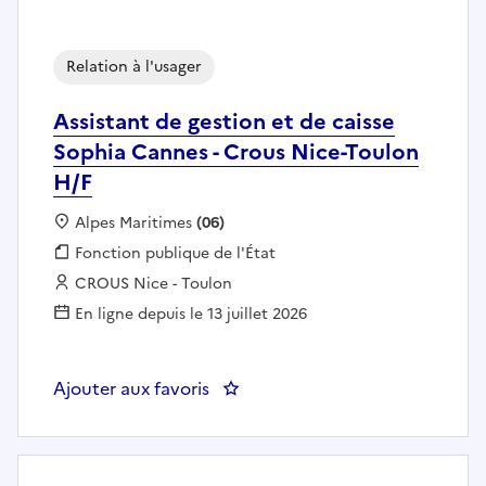
Relation à l'usager
Assistant de gestion et de caisse
Sophia Cannes - Crous Nice-Toulon
H/F
Localisation :
Alpes Maritimes
(06)
Fonction publique :
Fonction publique de l'État
Employeur :
CROUS Nice - Toulon
En ligne depuis le 13 juillet 2026
Ajouter aux favoris
: Assistant de gestion et de cai