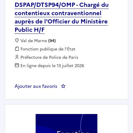
DSPAP/DTSP94/OMP - Chargé du
contentieux contraventionnel
auprès de l'Officier du Ministère
Public H/F
Localisation :
Val de Marne
(94)
Fonction publique :
Fonction publique de l'État
Employeur :
Préfecture de Police de Paris
En ligne depuis le 13 juillet 2026
Ajouter aux favoris
: DSPAP/DTSP94/OMP - Chargé du 