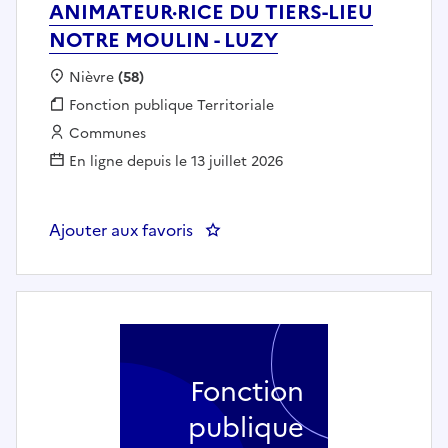
ANIMATEUR·RICE DU TIERS-LIEU
NOTRE MOULIN - LUZY
Localisation :
Nièvre
(58)
Fonction publique :
Fonction publique Territoriale
Employeur :
Communes
En ligne depuis le 13 juillet 2026
Ajouter aux favoris
: ANIMATEUR·RICE DU TIERS-LI
Fonction
publique