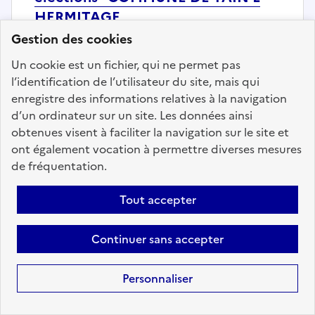
HERMITAGE
Gestion des cookies
Localisation :
Drôme
(26)
Fonction publique :
Fonction publique Territoriale
Un cookie est un fichier, qui ne permet pas
l’identification de l’utilisateur du site, mais qui
Employeur :
Communes
enregistre des informations relatives à la navigation
En ligne depuis le 13 juillet 2026
d’un ordinateur sur un site. Les données ainsi
obtenues visent à faciliter la navigation sur le site et
ont également vocation à permettre diverses mesures
Ajouter aux favoris
: Responsable service populati
de fréquentation.
Tout accepter
Précédent
1
76
77
78
79
80
81
82
152
Suivant
Continuer sans accepter
Aller à la page
Personnaliser