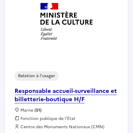
Relation à l'usager
Responsable accueil-surveillance et
billetterie-boutique H/F
Localisation :
Marne
(51)
Fonction publique :
Fonction publique de l'État
Employeur :
Centre des Monuments Nationaux (CMN)