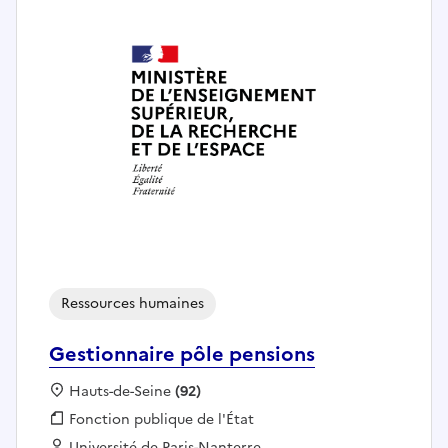
Ressources humaines
Gestionnaire pôle pensions
Localisation :
Hauts-de-Seine
(92)
Fonction publique :
Fonction publique de l'État
Employeur :
Université de Paris-Nanterre