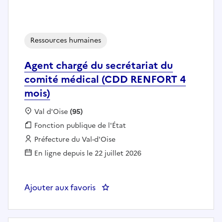
Ressources humaines
Agent chargé du secrétariat du
comité médical (CDD RENFORT 4
mois)
Localisation :
Val d'Oise
(95)
Fonction publique :
Fonction publique de l'État
Employeur :
Préfecture du Val-d'Oise
En ligne depuis le 22 juillet 2026
Ajouter aux favoris
: Agent chargé du secrétariat 