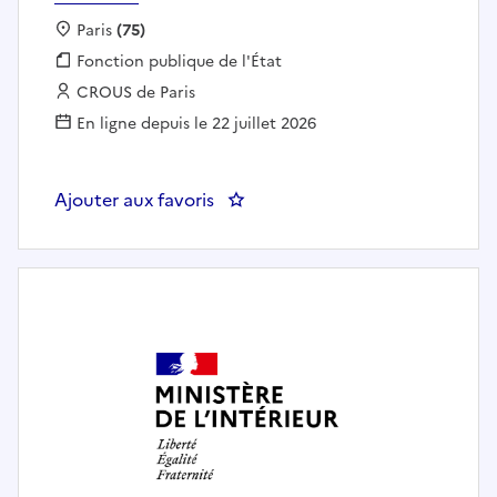
Localisation :
Paris
(75)
Fonction publique :
Fonction publique de l'État
Employeur :
CROUS de Paris
En ligne depuis le 22 juillet 2026
Ajouter aux favoris
: Gestionnaire carrière-paie – Cro