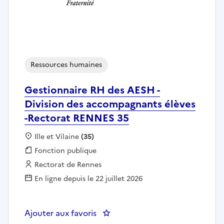
Ressources humaines
Gestionnaire RH des AESH -
Division des accompagnants élèves
-Rectorat RENNES 35
Localisation :
Ille et Vilaine
(35)
Fonction publique :
Fonction publique
Employeur :
Rectorat de Rennes
En ligne depuis le 22 juillet 2026
Ajouter aux favoris
: Gestionnaire RH des AESH - Di