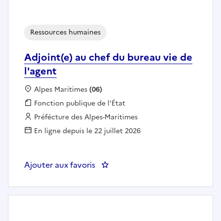
Ressources humaines
Adjoint(e) au chef du bureau vie de
l'agent
Localisation :
Alpes Maritimes
(06)
Fonction publique :
Fonction publique de l'État
Employeur :
Préfécture des Alpes-Maritimes
En ligne depuis le 22 juillet 2026
Ajouter aux favoris
: Adjoint(e) au chef du bureau vi