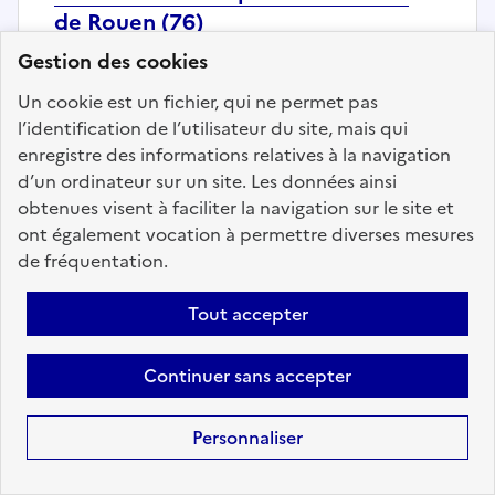
de Rouen (76)
Gestion des cookies
Localisation :
Seine Maritime
(76)
Fonction publique :
Fonction publique
Un cookie est un fichier, qui ne permet pas
Employeur :
Rectorat de Normandie
l’identification de l’utilisateur du site, mais qui
enregistre des informations relatives à la navigation
En ligne depuis le 22 juillet 2026
d’un ordinateur sur un site. Les données ainsi
obtenues visent à faciliter la navigation sur le site et
Ajouter aux favoris
: Gestionnaire RH pour le rector
ont également vocation à permettre diverses mesures
de fréquentation.
Tout accepter
Précédent
1
62
63
64
65
66
67
68
200
Suivant
Continuer sans accepter
Aller à la page
Personnaliser