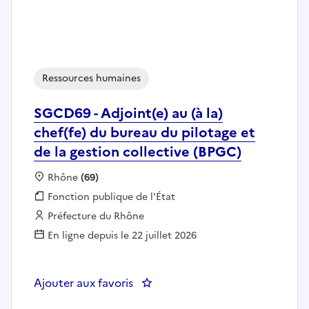
Ressources humaines
SGCD69 - Adjoint(e) au (à la)
chef(fe) du bureau du pilotage et
de la gestion collective (BPGC)
Localisation :
Rhône
(69)
Fonction publique :
Fonction publique de l'État
Employeur :
Préfecture du Rhône
En ligne depuis le 22 juillet 2026
Ajouter aux favoris
: SGCD69 - Adjoint(e) au (à la) c