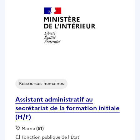
Ressources humaines
Assistant administratif au
secrétariat de la formation initiale
(H/F)
Localisation :
Marne
(51)
Fonction publique :
Fonction publique de l'État