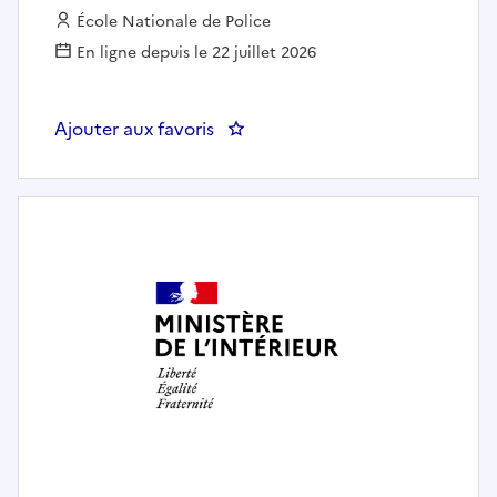
Employeur :
École Nationale de Police
En ligne depuis le 22 juillet 2026
Ajouter aux favoris
: Assistant administratif au secrét