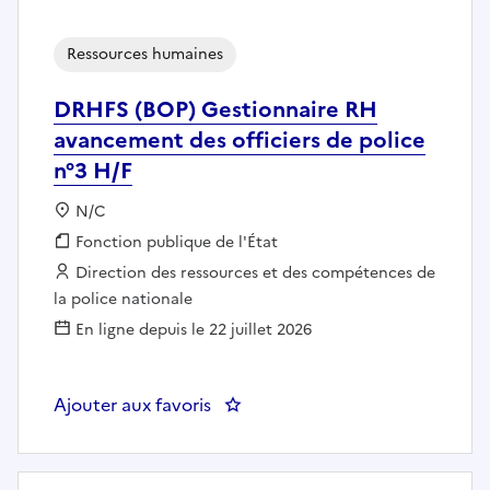
Ressources humaines
DRHFS (BOP) Gestionnaire RH
avancement des officiers de police
n°3 H/F
Localisation :
N/C
Fonction publique :
Fonction publique de l'État
Employeur :
Direction des ressources et des compétences de
la police nationale
En ligne depuis le 22 juillet 2026
Ajouter aux favoris
: DRHFS (BOP) Gestionnaire RH a