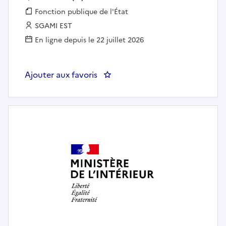
Fonction publique :
Fonction publique de l'État
Employeur :
SGAMI EST
En ligne depuis le 22 juillet 2026
Ajouter aux favoris
: Chef(fe) de pôle du recrutement