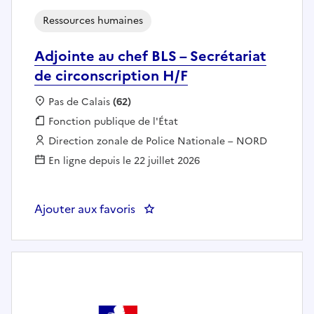
Ressources humaines
Adjointe au chef BLS – Secrétariat
de circonscription H/F
Localisation :
Pas de Calais
(62)
Fonction publique :
Fonction publique de l'État
Employeur :
Direction zonale de Police Nationale – NORD
En ligne depuis le 22 juillet 2026
Ajouter aux favoris
: Adjointe au chef BLS – Secrétar