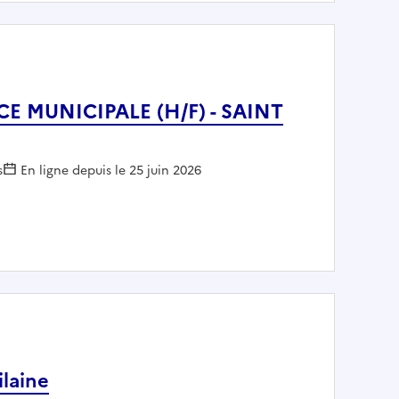
E MUNICIPALE (H/F) - SAINT
:
s
En ligne depuis le 25 juin 2026
 POLICE MUNICIPALE (H/F) - SAINT ZACHARIE
laine