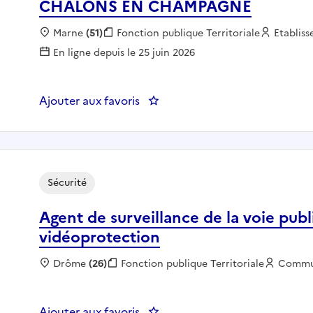
CHALONS EN CHAMPAGNE
Localisation :
Marne
(51)
Fonction publique :
Fonction publique Territoriale
Employe
Etablis
En ligne depuis le 25 juin 2026
Ajouter aux favoris
: Policier municipal - COM
Sécurité
Agent de surveillance de la voie pub
vidéoprotection
Localisation :
Drôme
(26)
Fonction publique :
Fonction publique Territoriale
Employ
Commu
Ajouter aux favoris
: Agent de surveillance de la v