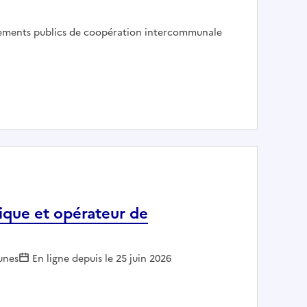
ur :
sements publics de coopération intercommunale
MUNAUTE D'AGGLOMERATION DE CHALONS EN CHAMPAGNE
lique et opérateur de
eur :
nes
En ligne depuis le 25 juin 2026
oie publique et opérateur de vidéoprotection