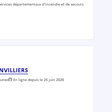
mployeur :
ervices départementaux d'incendie et de secours
 et Vilaine
AINVILLIERS
yeur :
unes
En ligne depuis le 25 juin 2026
 BALLAINVILLIERS