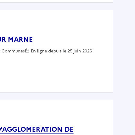
 SUR MARNE
Employeur :
Communes
En ligne depuis le 25 juin 2026
HAMPS SUR MARNE
E D'AGGLOMERATION DE