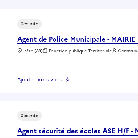
Sécurité
Agent de Police Municipale - MAI
Localisation :
Isère
(38)
Fonction publique :
Fonction publique Territoriale
Employeu
Commun
Ajouter aux favoris
: Agent de Police Municipale 
Sécurité
Agent sécurité des écoles ASE H/F 