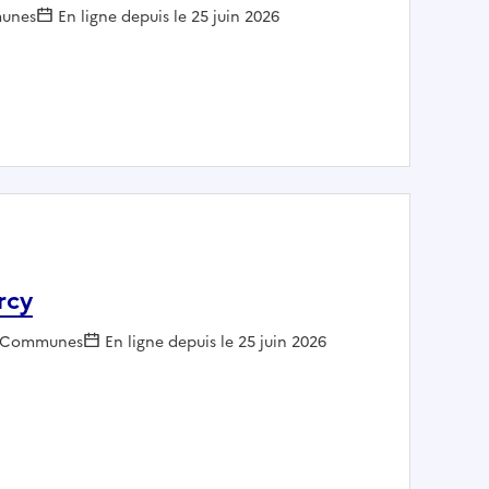
yeur :
unes
En ligne depuis le 25 juin 2026
E H/F - Mairie de BRETIGNY-SUR-ORGE
orcy
Employeur :
Communes
En ligne depuis le 25 juin 2026
e de Torcy