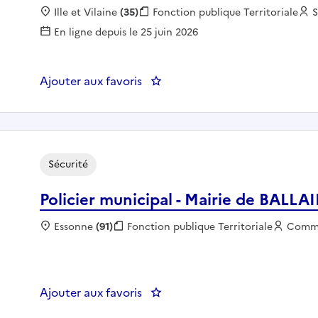
Localisation :
Ille et Vilaine
(35)
Fonction publique :
Fonction publique Territoriale
E
S
En ligne depuis le 25 juin 2026
Ajouter aux favoris
: PREVENTIONNISTE - SDIS d'ille
Sécurité
Policier municipal - Mairie de BALL
Localisation :
Essonne
(91)
Fonction publique :
Fonction publique Territoriale
Emplo
Comm
Ajouter aux favoris
: Policier municipal - Mairie de