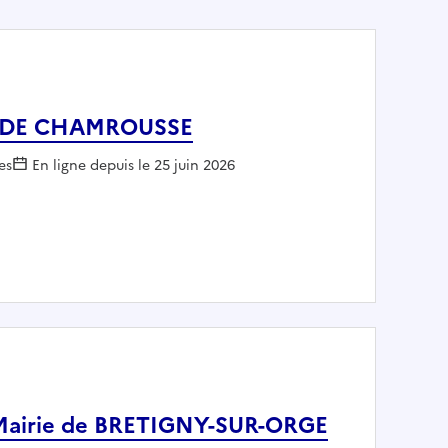
RIE DE CHAMROUSSE
r :
es
En ligne depuis le 25 juin 2026
- MAIRIE DE CHAMROUSSE
- Mairie de BRETIGNY-SUR-ORGE