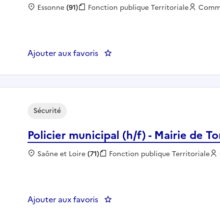
Localisation :
Essonne
(91)
Fonction publique :
Fonction publique Territoriale
Emplo
Comm
Ajouter aux favoris
: Agent sécurité des écoles AS
Sécurité
Policier municipal (h/f) - Mairie de T
Localisation :
Saône et Loire
(71)
Fonction publique :
Fonction publique Territoriale
Ajouter aux favoris
: Policier municipal (h/f) - Mairi