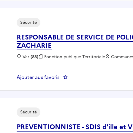
Sécurité
RESPONSABLE DE SERVICE DE POLIC
ZACHARIE
Localisation :
Var
(83)
Fonction publique :
Fonction publique Territoriale
Employeur 
Commune
Ajouter aux favoris
: RESPONSABLE DE SERVICE DE
Sécurité
PREVENTIONNISTE - SDIS d'ille et Vi