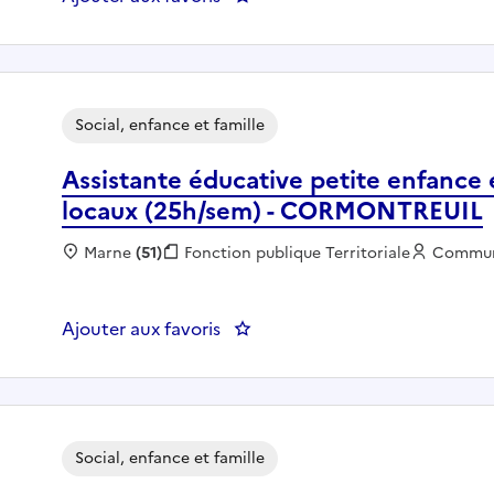
Social, enfance et famille
Assistante éducative petite enfance
locaux (25h/sem) - CORMONTREUIL
Localisation :
Marne
(51)
Fonction publique :
Fonction publique Territoriale
Employe
Commu
Ajouter aux favoris
: Assistante éducative petite 
Social, enfance et famille