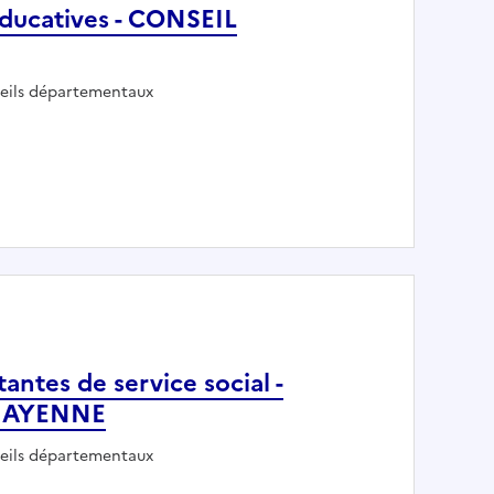
 éducatives - CONSEIL
oyeur :
eils départementaux
éférentes éducatives - CONSEIL DEPARTEMENTAL DE LA MAYE
stantes de service social -
MAYENNE
oyeur :
eils départementaux