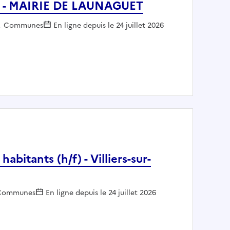
/F) - MAIRIE DE LAUNAGUET
Employeur :
Communes
En ligne depuis le 24 juillet 2026
nce (H/F) - MAIRIE DE LAUNAGUET
abitants (h/f) - Villiers-sur-
mployeur :
Communes
En ligne depuis le 24 juillet 2026
on des habitants (h/f) - Villiers-sur-Marne