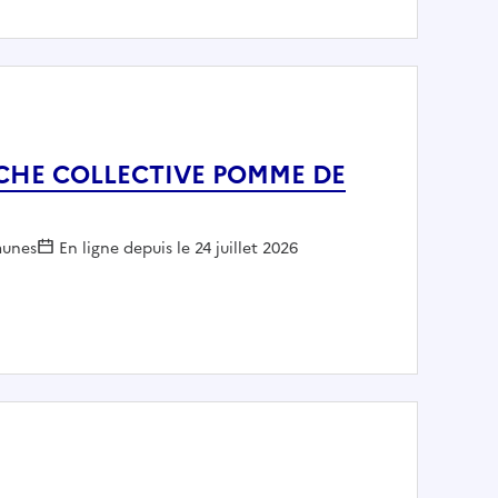
ECHE COLLECTIVE POMME DE
yeur :
unes
En ligne depuis le 24 juillet 2026
E CRECHE COLLECTIVE POMME DE RAINETTE - Mairie de D