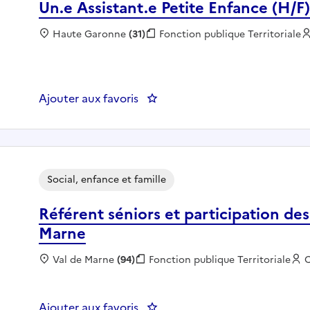
Un.e Assistant.e Petite Enfance (H
Localisation :
Haute Garonne
(31)
Fonction publique :
Fonction publique Territoriale
Ajouter aux favoris
: Un.e Assistant.e Petite Enfa
Social, enfance et famille
Référent séniors et participation des h
Marne
Localisation :
Val de Marne
(94)
Fonction publique :
Fonction publique Territoriale
E
Ajouter aux favoris
: Référent séniors et participati