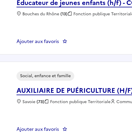
Educateur de jeunes enfants (h/f)
Localisation :
Bouches du Rhône
(13)
Fonction publique :
Fonction publique Territorial
Ajouter aux favoris
: Educateur de jeunes enfants
Social, enfance et famille
AUXILIAIRE DE PUÉRICULTURE (H/F) 
Localisation :
Savoie
(73)
Fonction publique :
Fonction publique Territoriale
Employe
Commu
Ajouter aux favoris
: AUXILIAIRE DE PUÉRICULTURE (