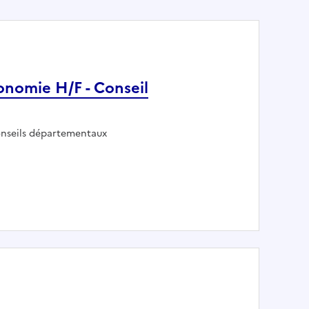
nomie H/F - Conseil
ployeur :
nseils départementaux
Autonomie H/F - Conseil Départemental d'Eure-et-Loir