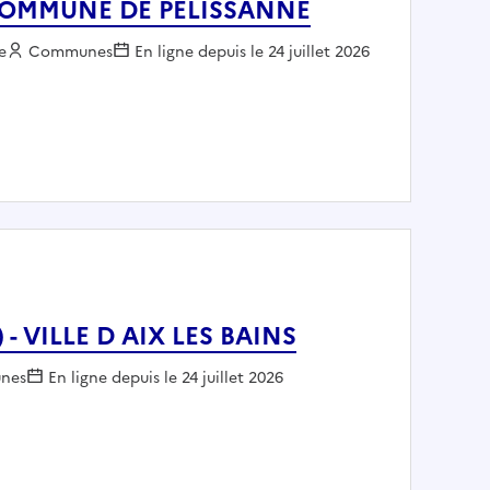
 - COMMUNE DE PELISSANNE
e
Employeur :
Communes
En ligne depuis le 24 juillet 2026
 (h/f) - COMMUNE DE PELISSANNE
- VILLE D AIX LES BAINS
ur :
nes
En ligne depuis le 24 juillet 2026
H/F) - VILLE D AIX LES BAINS