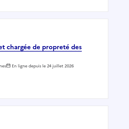
 et chargée de propreté des
ur :
nes
En ligne depuis le 24 juillet 2026
enfance et chargée de propreté des locaux (25h/sem) - C