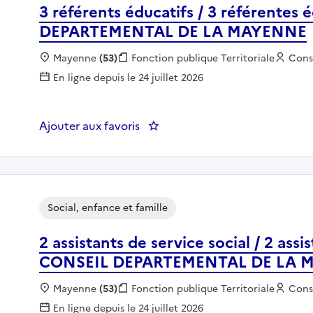
3 référents éducatifs / 3 référentes
DEPARTEMENTAL DE LA MAYENNE
Localisation :
Mayenne
(53)
Fonction publique :
Fonction publique Territoriale
Empl
Cons
En ligne depuis le 24 juillet 2026
Ajouter aux favoris
: 3 référents éducatifs / 3 r
Social, enfance et famille
2 assistants de service social / 2 assi
CONSEIL DEPARTEMENTAL DE LA 
Localisation :
Mayenne
(53)
Fonction publique :
Fonction publique Territoriale
Empl
Cons
En ligne depuis le 24 juillet 2026