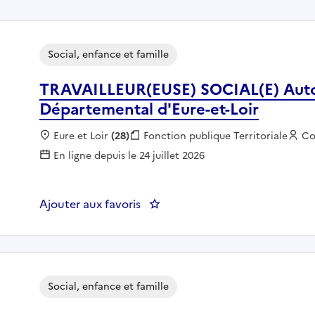
Social, enfance et famille
TRAVAILLEUR(EUSE) SOCIAL(E) Auto
Départemental d'Eure-et-Loir
Localisation :
Eure et Loir
(28)
Fonction publique :
Fonction publique Territoriale
Em
Co
En ligne depuis le 24 juillet 2026
Ajouter aux favoris
: TRAVAILLEUR(EUSE) SOCIAL(E) 
Social, enfance et famille