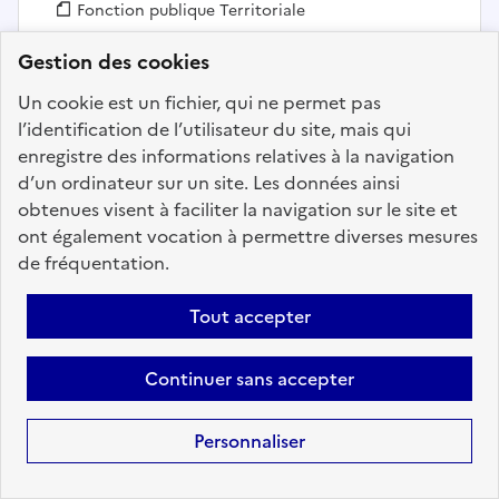
Fonction publique :
Fonction publique Territoriale
Employeur :
Communes
Gestion des cookies
En ligne depuis le 24 juillet 2026
Un cookie est un fichier, qui ne permet pas
l’identification de l’utilisateur du site, mais qui
Ajouter aux favoris
: Educateur de jeunes enfants 
enregistre des informations relatives à la navigation
d’un ordinateur sur un site. Les données ainsi
obtenues visent à faciliter la navigation sur le site et
ont également vocation à permettre diverses mesures
Précédent
1
60
61
62
63
de fréquentation.
64
65
66
197
Suivant
Tout accepter
Aller à la page
Continuer sans accepter
Personnaliser
Téléchargez dès à