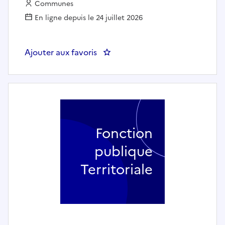
Employeur :
Communes
En ligne depuis le 24 juillet 2026
Ajouter aux favoris
: Un(e) Accompagnant(e) Petite 
Fonction
publique
Territoriale