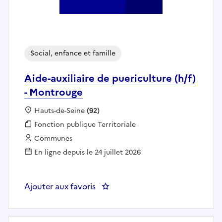
Social, enfance et famille
Aide-auxiliaire de puericulture (h/f)
- Montrouge
Localisation :
Hauts-de-Seine
(92)
Fonction publique :
Fonction publique Territoriale
Employeur :
Communes
En ligne depuis le 24 juillet 2026
Ajouter aux favoris
: Aide-auxiliaire de puericulture 