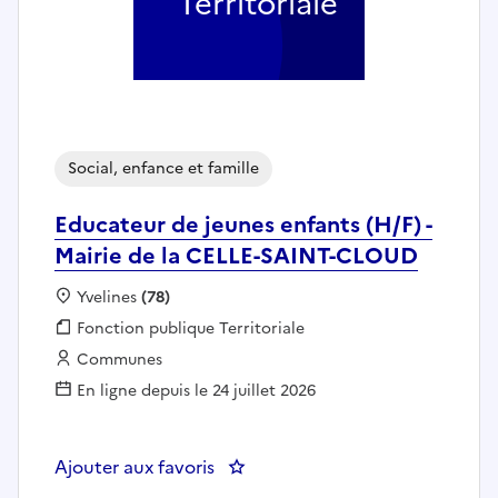
Territoriale
Social, enfance et famille
Educateur de jeunes enfants (H/F) -
Mairie de la CELLE-SAINT-CLOUD
Localisation :
Yvelines
(78)
Fonction publique :
Fonction publique Territoriale
Employeur :
Communes
En ligne depuis le 24 juillet 2026
Ajouter aux favoris
: Educateur de jeunes enfants (H