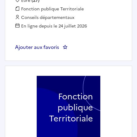
Localisation :
Eure
(27)
Fonction publique :
Fonction publique Territoriale
Employeur :
Conseils départementaux
En ligne depuis le 24 juillet 2026
Ajouter aux favoris
: Intervenant social sur l'unit
Fonction
publique
Territoriale