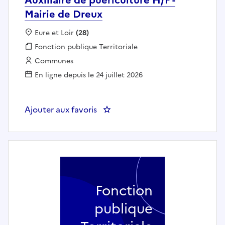
Mairie de Dreux
Localisation :
Eure et Loir
(28)
Fonction publique :
Fonction publique Territoriale
Employeur :
Communes
En ligne depuis le 24 juillet 2026
Ajouter aux favoris
: Auxiliaire de puériculture H/F -
Fonction
publique