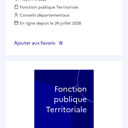
Fonction publique :
Fonction publique Territoriale
Employeur :
Conseils départementaux
En ligne depuis le 24 juillet 2026
Ajouter aux favoris
: Un référent / Une référente 
Fonction
publique
Territoriale