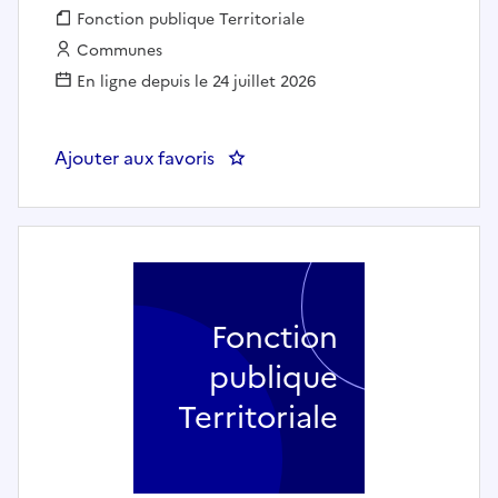
Fonction publique :
Fonction publique Territoriale
Employeur :
Communes
En ligne depuis le 24 juillet 2026
Ajouter aux favoris
: Référent Familles (h/f) - Ivry-sur
Fonction
publique
Territoriale