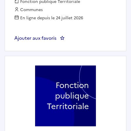
Fonction publique :
Fonction publique Territoriale
Employeur :
Communes
En ligne depuis le 24 juillet 2026
Ajouter aux favoris
: Educateur ou éducatrice de je
Fonction
publique
Territoriale