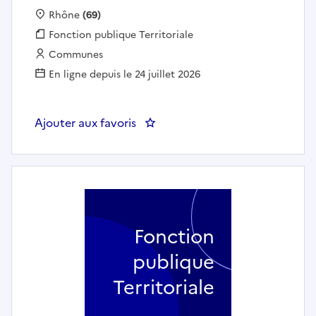
Localisation :
Rhône
(69)
Fonction publique :
Fonction publique Territoriale
Employeur :
Communes
En ligne depuis le 24 juillet 2026
Ajouter aux favoris
: Educateur de Jeunes Enfants co
Fonction
publique
Territoriale