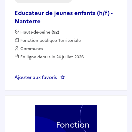
Educateur de jeunes enfants (h/f) -
Nanterre
Localisation :
Hauts-de-Seine
(92)
Fonction publique :
Fonction publique Territoriale
Employeur :
Communes
En ligne depuis le 24 juillet 2026
Ajouter aux favoris
: Educateur de jeunes enfants (h/
Fonction