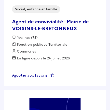
Social, enfance et famille
Agent de convivialité - Mairie de
VOISINS-LE-BRETONNEUX
Localisation :
Yvelines
(78)
Fonction publique :
Fonction publique Territoriale
Employeur :
Communes
En ligne depuis le 24 juillet 2026
Ajouter aux favoris
: Agent de convivialité - Mairi