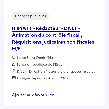
Finances publiques
IFIP/ATT - Rédacteur - DNEF -
Animation du contrôle fiscal /
Réquisitions judicaires non fiscales
H/F
Localisation :
Seine Saint-Denis
(93)
Fonction publique :
Fonction publique de l'État
Employeur :
DNEF - Direction Nationale d'Enquêtes Fiscales
En ligne depuis le 04 août 2026
Ajouter aux favoris
: IFIP/ATT - Rédacteur - DNEF - An