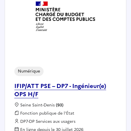
Numérique
IFIP/ATT PSE – DP7 - Ingénieur(e)
OPS H/F
Localisation :
Seine Saint-Denis
(93)
Fonction publique :
Fonction publique de l'État
Employeur :
DP7-DP Services aux usagers
En ligne depuis le 30 juillet 2026