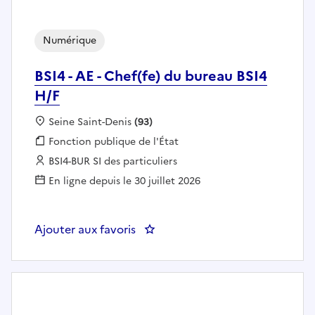
Numérique
BSI4 - AE - Chef(fe) du bureau BSI4
H/F
Localisation :
Seine Saint-Denis
(93)
Fonction publique :
Fonction publique de l'État
Employeur :
BSI4-BUR SI des particuliers
En ligne depuis le 30 juillet 2026
Ajouter aux favoris
: BSI4 - AE - Chef(fe) du bureau 