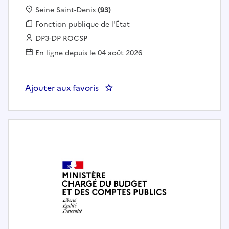
Localisation :
Seine Saint-Denis
(93)
Fonction publique :
Fonction publique de l'État
Employeur :
DP3-DP ROCSP
En ligne depuis le 04 août 2026
Ajouter aux favoris
: IP/AP – Responsable de l'EMC e