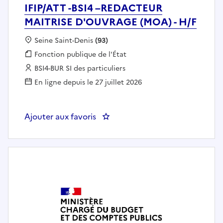
IFIP/ATT -BSI4 –REDACTEUR
MAITRISE D'OUVRAGE (MOA) - H/F
Localisation :
Seine Saint-Denis
(93)
Fonction publique :
Fonction publique de l'État
Employeur :
BSI4-BUR SI des particuliers
En ligne depuis le 27 juillet 2026
Ajouter aux favoris
: IFIP/ATT -BSI4 –REDACTEUR M