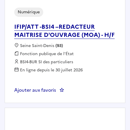
Numérique
IFIP/ATT -BSI4 –REDACTEUR
MAITRISE D'OUVRAGE (MOA) - H/F
Localisation :
Seine Saint-Denis
(93)
Fonction publique :
Fonction publique de l'État
Employeur :
BSI4-BUR SI des particuliers
En ligne depuis le 30 juillet 2026
Ajouter aux favoris
: IFIP/ATT -BSI4 –REDACTEUR M