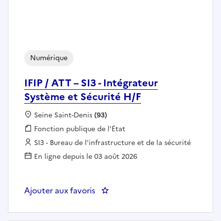
Numérique
IFIP / ATT – SI3 - Intégrateur
Système et Sécurité H/F
Localisation :
Seine Saint-Denis
(93)
Fonction publique :
Fonction publique de l'État
Employeur :
SI3 - Bureau de l'infrastructure et de la sécurité
En ligne depuis le 03 août 2026
Ajouter aux favoris
: IFIP / ATT – SI3 - Intégrateur S