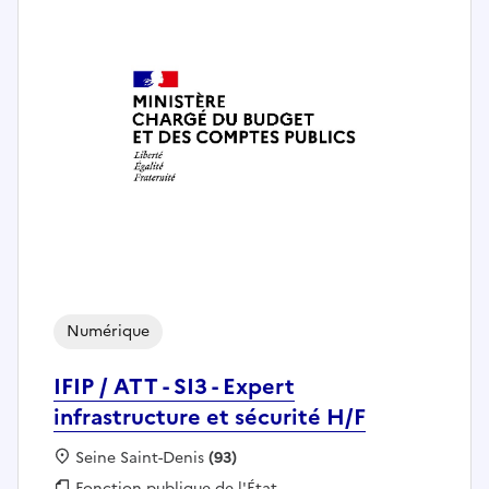
Numérique
IFIP / ATT - SI3 - Expert
infrastructure et sécurité H/F
Localisation :
Seine Saint-Denis
(93)
Fonction publique :
Fonction publique de l'État