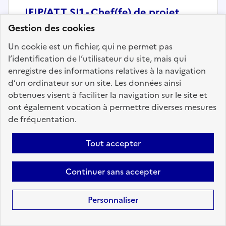
IFIP/ATT SI1 - Chef(fe) de projet
maîtrise d'oeuvre H/F
Gestion des cookies
Localisation :
Seine Saint-Denis
(93)
Un cookie est un fichier, qui ne permet pas
l’identification de l’utilisateur du site, mais qui
Fonction publique :
Fonction publique de l'État
enregistre des informations relatives à la navigation
Employeur :
SI1 - Bureau de l'architecture et des normes
d’un ordinateur sur un site. Les données ainsi
En ligne depuis le 24 juillet 2026
obtenues visent à faciliter la navigation sur le site et
ont également vocation à permettre diverses mesures
de fréquentation.
Ajouter aux favoris
: IFIP/ATT SI1 - Chef(fe) de proje
Tout accepter
Précédent
1
2
3
Suivant
Continuer sans accepter
Personnaliser
Téléchargez dès à
présent l'application