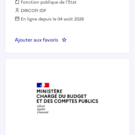
Fonction publique :
Fonction publique de l'État
Employeur :
DIRCOFI IDF
En ligne depuis le 04 août 2026
Ajouter aux favoris
: Cat B - Contrôleur/contrôleuse