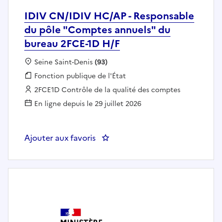
IDIV CN/IDIV HC/AP - Responsable
du pôle "Comptes annuels" du
bureau 2FCE-1D H/F
Localisation :
Seine Saint-Denis
(93)
Fonction publique :
Fonction publique de l'État
Employeur :
2FCE1D Contrôle de la qualité des comptes
En ligne depuis le 29 juillet 2026
Ajouter aux favoris
: IDIV CN/IDIV HC/AP - Respons