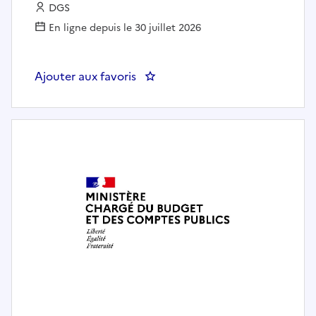
Employeur :
DGS
En ligne depuis le 30 juillet 2026
Ajouter aux favoris
: IP/AP - DRS - Adjoint au respon