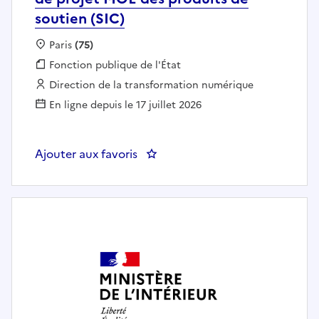
soutien (SIC)
Localisation :
Paris
(75)
Fonction publique :
Fonction publique de l'État
Employeur :
Direction de la transformation numérique
En ligne depuis le 17 juillet 2026
Ajouter aux favoris
: DTNUM 75 - SDAN BASG - Chef(f