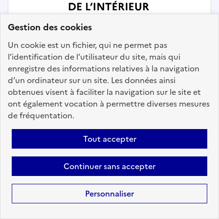
Gestion des cookies
Un cookie est un fichier, qui ne permet pas
l’identification de l’utilisateur du site, mais qui
enregistre des informations relatives à la navigation
d’un ordinateur sur un site. Les données ainsi
obtenues visent à faciliter la navigation sur le site et
Relation à l'usager
ont également vocation à permettre diverses mesures
de fréquentation.
DTNUM 75 CAB Assistant(e) de
direction auprès du directeur, SGA
Tout accepter
en charge du numérique
Continuer sans accepter
Localisation :
Paris
(75)
Fonction publique :
Fonction publique de l'État
Personnaliser
Employeur :
Direction de la transformation numérique
En ligne depuis le 23 juin 2026