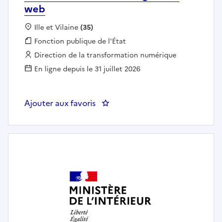
web
Localisation :
Ille et Vilaine
(35)
Fonction publique :
Fonction publique de l'État
Employeur :
Direction de la transformation numérique
En ligne depuis le 31 juillet 2026
Ajouter aux favoris
: DTNUM 35 - SDENTAT BST - Intég