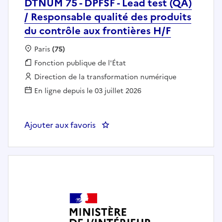
DTNUM 75 - DPFSF - Lead test (QA)
/ Responsable qualité des produits
du contrôle aux frontières H/F
Localisation :
Paris
(75)
Fonction publique :
Fonction publique de l'État
Employeur :
Direction de la transformation numérique
En ligne depuis le 03 juillet 2026
Ajouter aux favoris
: DTNUM 75 - DPFSF - Lead test (