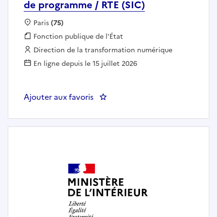
de programme / RTE (SIC)
Localisation :
Paris
(75)
Fonction publique :
Fonction publique de l'État
Employeur :
Direction de la transformation numérique
En ligne depuis le 15 juillet 2026
Ajouter aux favoris
: DTNUM - 75 SDID - Directeur(tr