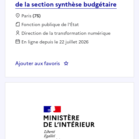
de la section synthèse budgétaire
Localisation :
Paris
(75)
Fonction publique :
Fonction publique de l'État
Employeur :
Direction de la transformation numérique
En ligne depuis le 22 juillet 2026
Ajouter aux favoris
: DTNUM SGNM SRAC BBEF Chef(fe