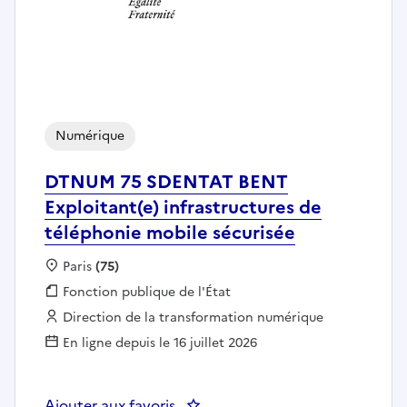
Numérique
DTNUM 75 SDENTAT BENT
Exploitant(e) infrastructures de
téléphonie mobile sécurisée
Localisation :
Paris
(75)
Fonction publique :
Fonction publique de l'État
Employeur :
Direction de la transformation numérique
En ligne depuis le 16 juillet 2026
Ajouter aux favoris
: DTNUM 75 SDENTAT BENT Exploit