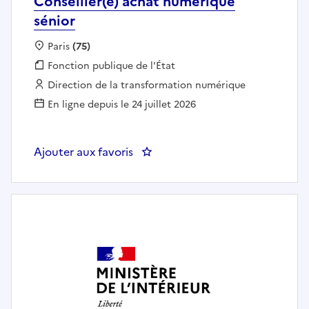
Conseiller(e) achat numérique
sénior
Localisation :
Paris
(75)
Fonction publique :
Fonction publique de l'État
Employeur :
Direction de la transformation numérique
En ligne depuis le 24 juillet 2026
Ajouter aux favoris
: DTNUM 75 SGNM SDRAC Conseil