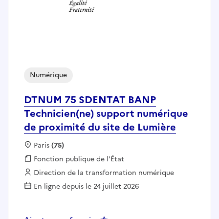
Numérique
DTNUM 75 SDENTAT BANP
Technicien(ne) support numérique
de proximité du site de Lumière
Localisation :
Paris
(75)
Fonction publique :
Fonction publique de l'État
Employeur :
Direction de la transformation numérique
En ligne depuis le 24 juillet 2026