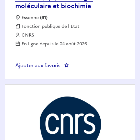
moléculaire et biochimie
Localisation :
Essonne
(91)
Fonction publique :
Fonction publique de l'État
Employeur :
CNRS
En ligne depuis le 04 août 2026
Ajouter aux favoris
: Postdoc (H/F) en biologie moléc