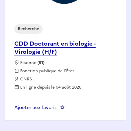
Recherche
CDD Doctorant en biologie -
Virologie (H/F)
Localisation :
Essonne
(91)
Fonction publique :
Fonction publique de l'État
Employeur :
CNRS
En ligne depuis le 04 août 2026
Ajouter aux favoris
: CDD Doctorant en biologie - Vir