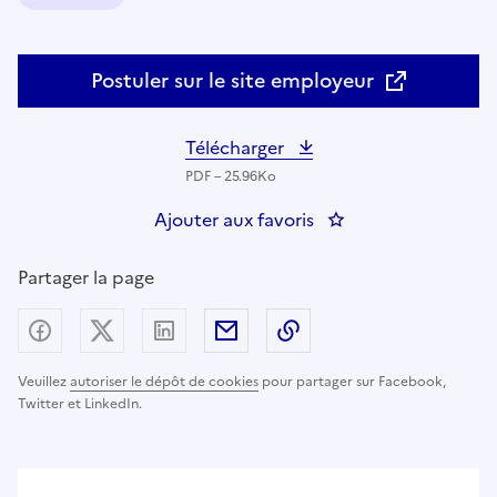
Domaine :
Postuler sur le site employeur
Télécharger
PDF – 25.96Ko
Ajouter aux favoris
: Assistant ingénieu
Partager la page
Partager sur Facebook
Partager sur X (anciennement Twitter) - nouv
Partager sur LinkedIn
Partager par email
Copier dans le presse
Veuillez
autoriser le dépôt de cookies
pour partager sur Facebook,
Twitter et LinkedIn.