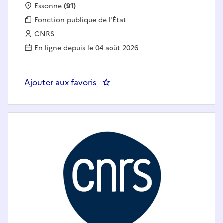
Localisation :
Essonne
(91)
Fonction publique :
Fonction publique de l'État
Employeur :
CNRS
En ligne depuis le 04 août 2026
Ajouter aux favoris
: CDD Ingénieur d’études en bioc