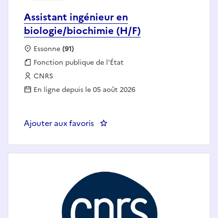
Assistant ingénieur en
biologie/biochimie (H/F)
Localisation :
Essonne
(91)
Fonction publique :
Fonction publique de l'État
Employeur :
CNRS
En ligne depuis le 05 août 2026
Ajouter aux favoris
: Assistant ingénieur en biologie