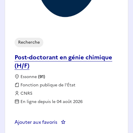
Recherche
Post-doctorant en génie chimique
(H/F)
Localisation :
Essonne
(91)
Fonction publique :
Fonction publique de l'État
Employeur :
CNRS
En ligne depuis le 04 août 2026
Ajouter aux favoris
: Post-doctorant en génie chimiq