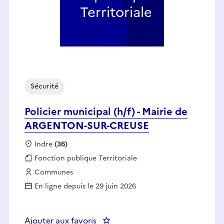
Territoriale
Sécurité
Policier municipal (h/f) - Mairie de
ARGENTON-SUR-CREUSE
Localisation :
Indre
(36)
Fonction publique :
Fonction publique Territoriale
Employeur :
Communes
En ligne depuis le 29 juin 2026
Ajouter aux favoris
: Policier municipal (h/f) - Ma