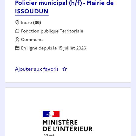
Policier municipal (h/f) - Mairie de
ISSOUDUN
Localisation :
Indre
(36)
Fonction publique :
Fonction publique Territoriale
Employeur :
Communes
En ligne depuis le 15 juillet 2026
Ajouter aux favoris
: Policier municipal (h/f) - Mair