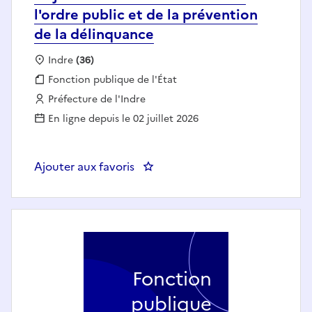
l'ordre public et de la prévention
de la délinquance
Localisation :
Indre
(36)
Fonction publique :
Fonction publique de l'État
Employeur :
Préfecture de l'Indre
En ligne depuis le 02 juillet 2026
Ajouter aux favoris
: Adjoint.e au Chef du Bureau de
Fonction
publique