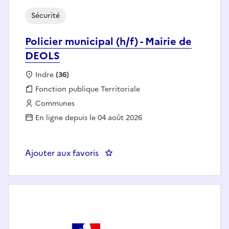
Sécurité
Policier municipal (h/f) - Mairie de
DEOLS
Localisation :
Indre
(36)
Fonction publique :
Fonction publique Territoriale
Employeur :
Communes
En ligne depuis le 04 août 2026
Ajouter aux favoris
: Policier municipal (h/f) - Mairi