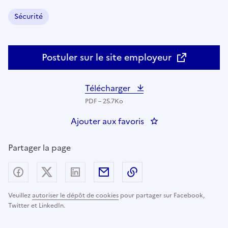
Sécurité
Domaine :
Postuler sur le site employeur
Télécharger
PDF – 25.7Ko
Ajouter aux favoris
: Adjoint(e) au Chef 
Partager la page
Partager sur Facebook
Partager sur X (anciennement Twitter) - nouv
Partager sur LinkedIn
Partager par email
Copier dans le presse
Veuillez
autoriser le dépôt de cookies
pour partager sur Facebook,
Twitter et LinkedIn.