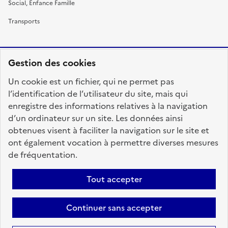
Social, Enfance Famille
Transports
Gestion des cookies
RÉPUBLIQUE
Un cookie est un fichier, qui ne permet pas
FRANÇAISE
l’identification de l’utilisateur du site, mais qui
enregistre des informations relatives à la navigation
d’un ordinateur sur un site. Les données ainsi
obtenues visent à faciliter la navigation sur le site et
fonction-publique.gouv.fr
legifrance.gouv.fr
ont également vocation à permettre diverses mesures
de fréquentation.
gouvernement.fr
service-public.fr
data.gouv.fr
Tout accepter
Plan du site
Accessibilité : totalement conforme
Personnaliser les cookies
Mentions légales
Contact
Aide
Continuer sans accepter
candidats