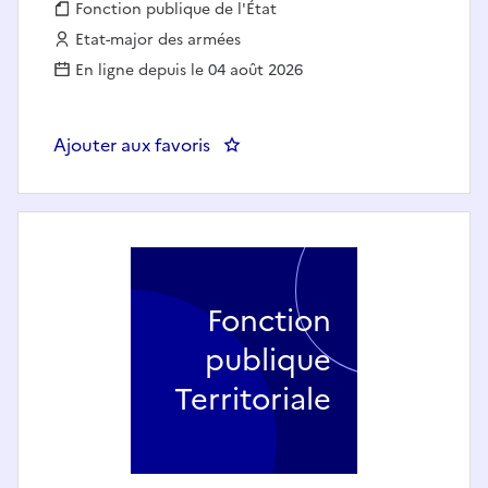
Fonction publique :
Fonction publique de l'État
Employeur :
Etat-major des armées
En ligne depuis le 04 août 2026
Ajouter aux favoris
: ADJOINT AU CHEF DU BUREAU
Fonction
publique
Territoriale