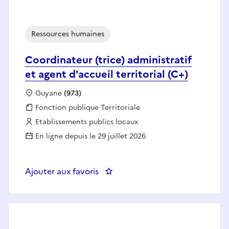
Ressources humaines
Coordinateur (trice) administratif
et agent d'accueil territorial (C+)
Localisation :
Guyane
(973)
Fonction publique :
Fonction publique Territoriale
Employeur :
Etablissements publics locaux
En ligne depuis le 29 juillet 2026
Ajouter aux favoris
: Coordinateur (trice) administrati