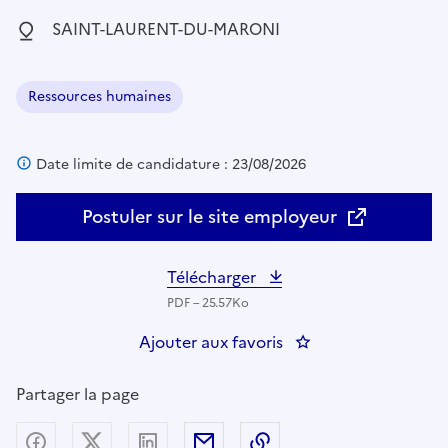
Localisation :
SAINT-LAURENT-DU-MARONI
Ressources humaines
Domaine :
Date limite de candidature : 23/08/2026
Postuler sur le site employeur
Télécharger
PDF – 25.57Ko
Ajouter aux favoris
: AGENT DE GESTIO
Partager la page
Partager sur Facebook
Partager sur X (anciennement Twitter) - nouv
Partager sur LinkedIn
Partager par email
Copier dans le presse