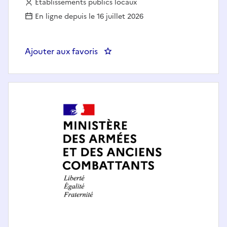
Employeur :
Etablissements publics locaux
En ligne depuis le 16 juillet 2026
Ajouter aux favoris
: Assistante RH - AUTRES DE C