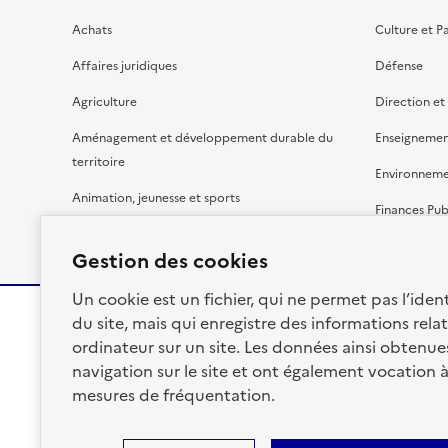
Achats
Culture et P
Affaires juridiques
Défense
Agriculture
Direction et
Aménagement et développement durable du
Enseignemen
territoire
Environnem
Animation, jeunesse et sports
Finances Pub
Bâtiment
Gestion budg
Gestion des cookies
Un cookie est un fichier, qui ne permet pas l’identi
du site, mais qui enregistre des informations relat
ordinateur sur un site. Les données ainsi obtenues 
RÉPUBLIQUE
navigation sur le site et ont également vocation 
FRANÇAISE
mesures de fréquentation.