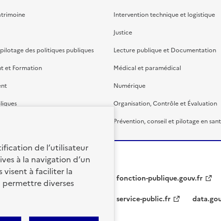
atrimoine
Intervention technique et logistique
Justice
 pilotage des politiques publiques
Lecture publique et Documentation
t et Formation
Médical et paramédical
ent
Numérique
liques
Organisation, Contrôle et Évaluation
étaire et financière
Prévention, conseil et pilotage en san
fication de l’utilisateur
ives à la navigation d’un
visent à faciliter la
fonction-publique.gouv.fr
à permettre diverses
service-public.fr
data.gou