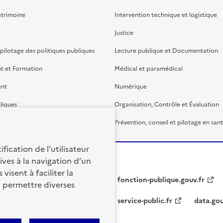
atrimoine
Intervention technique et logistique
Justice
 pilotage des politiques publiques
Lecture publique et Documentation
t et Formation
Médical et paramédical
ent
Numérique
liques
Organisation, Contrôle et Évaluation
étaire et financière
Prévention, conseil et pilotage en san
fication de l’utilisateur
ives à la navigation d’un
visent à faciliter la
fonction-publique.gouv.fr
à permettre diverses
service-public.fr
data.gou