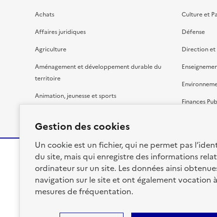
Achats
Culture et P
Affaires juridiques
Défense
Agriculture
Direction et
Aménagement et développement durable du
Enseignemen
territoire
Environnem
Animation, jeunesse et sports
Finances Pub
Bâtiment
Gestion budg
Gestion des cookies
Un cookie est un fichier, qui ne permet pas l’identi
du site, mais qui enregistre des informations relat
ordinateur sur un site. Les données ainsi obtenues 
RÉPUBLIQUE
navigation sur le site et ont également vocation 
FRANÇAISE
mesures de fréquentation.