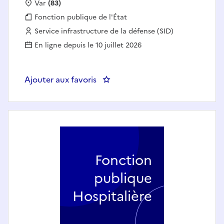
Localisation :
Var
(83)
Fonction publique :
Fonction publique de l'État
Employeur :
Service infrastructure de la défense (SID)
En ligne depuis le 10 juillet 2026
Ajouter aux favoris
: CHEF DE BUREAU PILOTAGE D
Fonction
publique
Hospitalière