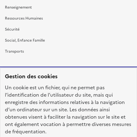
Renseignement
Ressources Humaines
Sécurité
Social, Enfance Famille
Transports
Gestion des cookies
RÉPUBLIQUE
Un cookie est un fichier, qui ne permet pas
FRANÇAISE
l’identification de l’utilisateur du site, mais qui
enregistre des informations relatives à la navigation
d’un ordinateur sur un site. Les données ainsi
obtenues visent à faciliter la navigation sur le site et
fonction-publique.gouv.fr
legifrance.gouv.fr
ont également vocation à permettre diverses mesures
de fréquentation.
gouvernement.fr
service-public.fr
data.gouv.fr