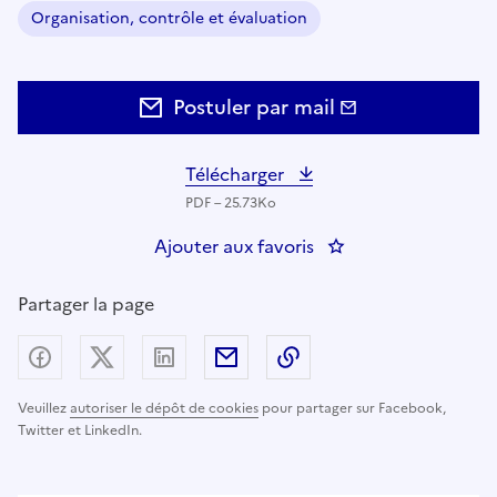
Organisation, contrôle et évaluation
Domaine :
Postuler par mail
Télécharger
PDF – 25.73Ko
Ajouter aux favoris
Partager la page
Partager sur Facebook
Partager sur X (anciennement Twitter) - nouv
Partager sur LinkedIn
Partager par email
Copier dans le presse
Veuillez
autoriser le dépôt de cookies
pour partager sur Facebook,
Twitter et LinkedIn.