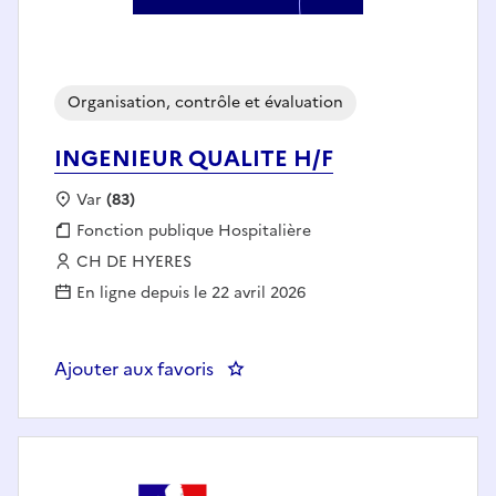
Organisation, contrôle et évaluation
INGENIEUR QUALITE H/F
Localisation :
Var
(83)
Fonction publique :
Fonction publique Hospitalière
Employeur :
CH DE HYERES
En ligne depuis le 22 avril 2026
Ajouter aux favoris
: INGENIEUR QUALITE H/F