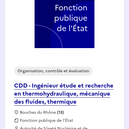
Fonction
publique
de l'État
Organisation, contrôle et évaluation
CDD - Ingénieur étude et recherche
en thermohydraulique, mécanique
des fluides, thermique
Localisation :
Bouches du Rhône
(13)
Fonction publique :
Fonction publique de l'État
Employeur :
Autorité de Sûreté Nucléaire et de