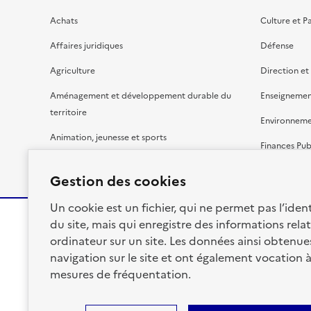
Achats
Culture et P
Affaires juridiques
Défense
Agriculture
Direction et
Aménagement et développement durable du
Enseignemen
territoire
Environnem
Animation, jeunesse et sports
Finances Pub
Bâtiment
Gestion budg
Gestion des cookies
Un cookie est un fichier, qui ne permet pas l’identi
du site, mais qui enregistre des informations relat
ordinateur sur un site. Les données ainsi obtenues 
RÉPUBLIQUE
navigation sur le site et ont également vocation 
FRANÇAISE
mesures de fréquentation.