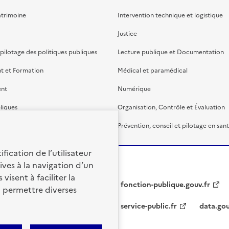
atrimoine
Intervention technique et logistique
Justice
 pilotage des politiques publiques
Lecture publique et Documentation
t et Formation
Médical et paramédical
ent
Numérique
liques
Organisation, Contrôle et Évaluation
étaire et financière
Prévention, conseil et pilotage en san
fication de l’utilisateur
ives à la navigation d’un
visent à faciliter la
fonction-publique.gouv.fr
à permettre diverses
service-public.fr
data.gou