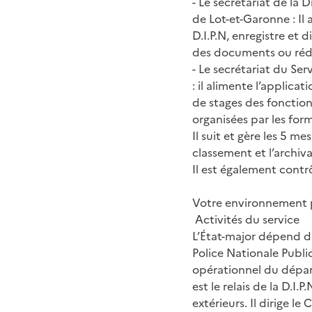
- Le secrétariat de la 
de Lot-et-Garonne : Il 
D.I.P.N, enregistre et 
des documents ou rédi
- Le secrétariat du Se
: il alimente l’applic
de stages des fonction
organisées par les for
Il suit et gère les 5 m
classement et l’archi
Il est également contr
Votre environnement p
Activités du service
L’État-major dépend d
Police Nationale Publiq
opérationnel du départ
est le relais de la D.I.
extérieurs. Il dirige le