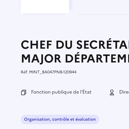
CHEF DU SECRÉTAR
MAJOR DÉPARTEM
Réf.
Référence :
MINT_BA047PNB-120944
Fonction publique :
Fonction publique de l'État
Employeu
Dire
Organisation, contrôle et évaluation
Domaine :