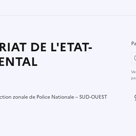
IAT DE L'ETAT-
Pa
ENTAL
Ve
pa
r :
ction zonale de Police Nationale – SUD-OUEST
L