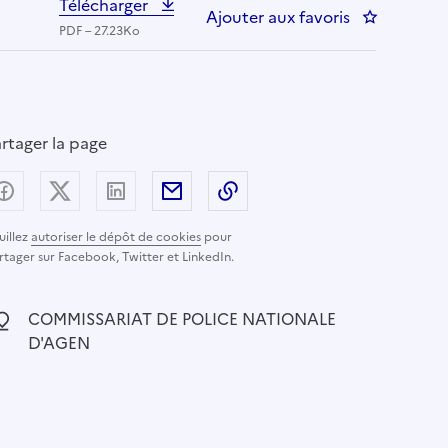
Télécharger
Ajouter aux favoris
: CHEF DU 
PDF – 27.23Ko
rtager la page
Partager sur Facebook
Partager sur X (anciennement Twitter) - nouvelle
Partager sur LinkedIn
Partager par email
Copier dans le presse-pap
uillez
autoriser le dépôt de cookies
pour
rtager sur Facebook, Twitter et LinkedIn.
ocalisation :
COMMISSARIAT DE POLICE NATIONALE
D'AGEN