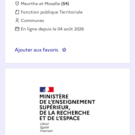
Localisation :
Meurthe et Moselle
(54)
Fonction publique :
Fonction publique Territoriale
Employeur :
Communes
En ligne depuis le 04 août 2026
Ajouter aux favoris
: Chef de service de la Police M