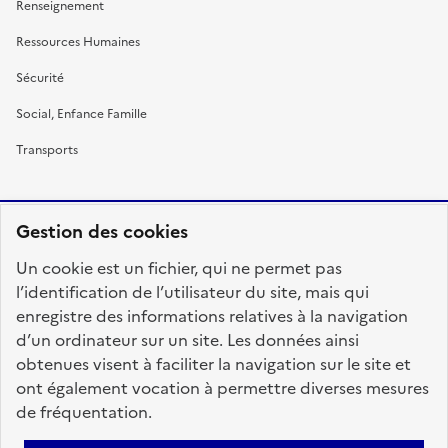
Renseignement
Ressources Humaines
Sécurité
Social, Enfance Famille
Transports
Gestion des cookies
RÉPUBLIQUE
Un cookie est un fichier, qui ne permet pas
FRANÇAISE
l’identification de l’utilisateur du site, mais qui
enregistre des informations relatives à la navigation
d’un ordinateur sur un site. Les données ainsi
obtenues visent à faciliter la navigation sur le site et
fonction-publique.gouv.fr
legifrance.gouv.fr
ont également vocation à permettre diverses mesures
de fréquentation.
gouvernement.fr
service-public.fr
data.gouv.fr