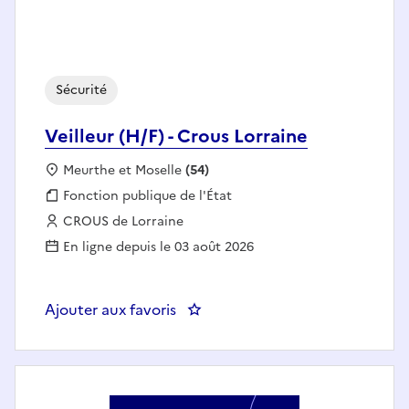
Sécurité
Veilleur (H/F) - Crous Lorraine
Localisation :
Meurthe et Moselle
(54)
Fonction publique :
Fonction publique de l'État
Employeur :
CROUS de Lorraine
En ligne depuis le 03 août 2026
Ajouter aux favoris
: Veilleur (H/F) - Crous Lorraine