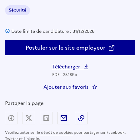
Sécurité
Domaine :
Date limite de candidature : 31/12/2026
Postuler sur le site employeur
Télécharger
PDF – 25.18Ko
Ajouter aux favoris
: DIPN 
Partager la page
Partager sur Facebook
Partager sur X (anciennement Twitter) - nouv
Partager sur LinkedIn
Partager par email
Copier dans le presse
Veuillez
autoriser le dépôt de cookies
pour partager sur Facebook,
Twitter et LinkedIn.