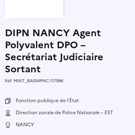
DIPN NANCY Agent
Polyvalent DPO –
Secrétariat Judiciaire
Sortant
Réf.
Référence :
MINT_BA054PNC-117996
Fonction publique :
Fonction publique de l'État
Employeur :
Direction zonale de Police Nationale – EST
Localisation :
NANCY