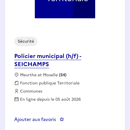
Sécurité
Policier municipal (h/f) -
SEICHAMPS
Localisation :
Meurthe et Moselle
(54)
Fonction publique :
Fonction publique Territoriale
Employeur :
Communes
En ligne depuis le 05 août 2026
Ajouter aux favoris
: Policier municipal (h/f) - SEIC