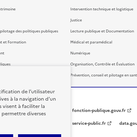
atrimoine
Intervention technique et logistique
Justice
 pilotage des politiques publiques
Lecture publique et Documentation
t et Formation
Médical et paramédical
ent
Numérique
liques
Organisation, Contrôle et Évaluation
étaire et financière
Prévention, conseil et pilotage en san
fication de l’utilisateur
ives à la navigation d’un
visent à faciliter la
fonction-publique.gouv.fr
à permettre diverses
service-public.fr
data.gou