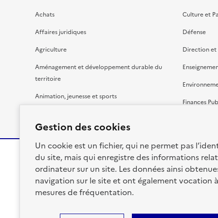
Achats
Culture et P
Affaires juridiques
Défense
Agriculture
Direction et
Aménagement et développement durable du
Enseignemen
territoire
Environnem
Animation, jeunesse et sports
Finances Pub
Bâtiment
Gestion budg
Gestion des cookies
Un cookie est un fichier, qui ne permet pas l’identi
du site, mais qui enregistre des informations relat
ordinateur sur un site. Les données ainsi obtenues 
RÉPUBLIQUE
navigation sur le site et ont également vocation 
FRANÇAISE
mesures de fréquentation.