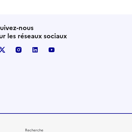
uivez-nous
ur les réseaux sociaux
X (anciennement Twitter)
instagram
linkedin
youtube
Recherche