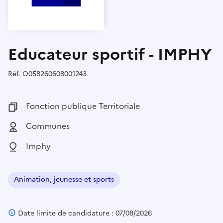
Educateur sportif - IMPHY
Réf.
Référence :
O058260608001243
Fonction publique :
Fonction publique Territoriale
Employeur :
Communes
Localisation :
Imphy
Animation, jeunesse et sports
Domaine :
Date limite de candidature : 07/08/2026