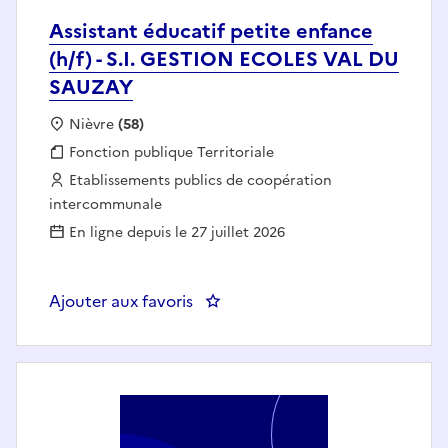
Assistant éducatif petite enfance
(h/f) - S.I. GESTION ECOLES VAL DU
SAUZAY
Localisation :
Nièvre
(58)
Fonction publique :
Fonction publique Territoriale
Employeur :
Etablissements publics de coopération
intercommunale
En ligne depuis le 27 juillet 2026
Ajouter aux favoris
: Assistant éducatif petite enf