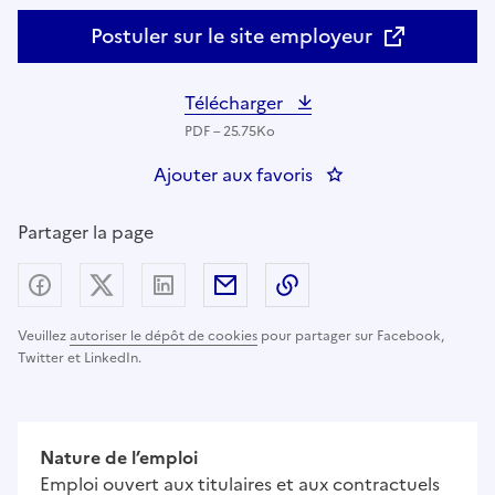
Postuler sur le site employeur
Télécharger
PDF – 25.75Ko
Ajouter aux favoris
: Educateur sportif 
Partager la page
Partager sur Facebook
Partager sur X (anciennement Twitter) - nouv
Partager sur LinkedIn
Partager par email
Copier dans le presse
Veuillez
autoriser le dépôt de cookies
pour partager sur Facebook,
Twitter et LinkedIn.
Nature de l’emploi
Emploi ouvert aux titulaires et aux contractuels