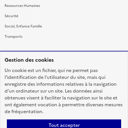
Ressources Humaines
Sécurité
Social, Enfance Famille
Transports
Gestion des cookies
RÉPUBLIQUE
Un cookie est un fichier, qui ne permet pas
FRANÇAISE
l’identification de l’utilisateur du site, mais qui
enregistre des informations relatives à la navigation
d’un ordinateur sur un site. Les données ainsi
obtenues visent à faciliter la navigation sur le site et
fonction-publique.gouv.fr
legifrance.gouv.fr
ont également vocation à permettre diverses mesures
de fréquentation.
gouvernement.fr
service-public.fr
data.gouv.fr
Tout accepter