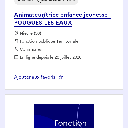
Animation, jeunesse et sports
Animateur/trice enfance jeunesse -
POUGUES-LES-EAUX
Localisation :
Nièvre
(58)
Fonction publique :
Fonction publique Territoriale
Employeur :
Communes
En ligne depuis le 28 juillet 2026
Ajouter aux favoris
: Animateur/trice enfance jeun
Fonction