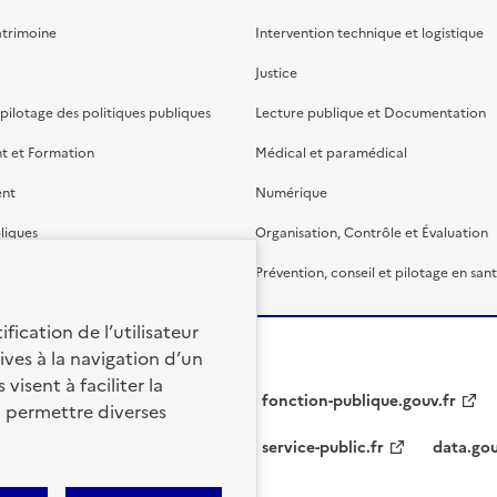
atrimoine
Intervention technique et logistique
Justice
 pilotage des politiques publiques
Lecture publique et Documentation
t et Formation
Médical et paramédical
ent
Numérique
liques
Organisation, Contrôle et Évaluation
étaire et financière
Prévention, conseil et pilotage en san
fication de l’utilisateur
ives à la navigation d’un
visent à faciliter la
fonction-publique.gouv.fr
à permettre diverses
service-public.fr
data.gou