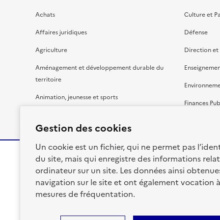
Achats
Culture et P
Affaires juridiques
Défense
Agriculture
Direction et
Aménagement et développement durable du
Enseignemen
territoire
Environnem
Animation, jeunesse et sports
Finances Pub
Bâtiment
Gestion budg
Gestion des cookies
Un cookie est un fichier, qui ne permet pas l’identi
du site, mais qui enregistre des informations relat
ordinateur sur un site. Les données ainsi obtenues 
RÉPUBLIQUE
navigation sur le site et ont également vocation 
FRANÇAISE
mesures de fréquentation.