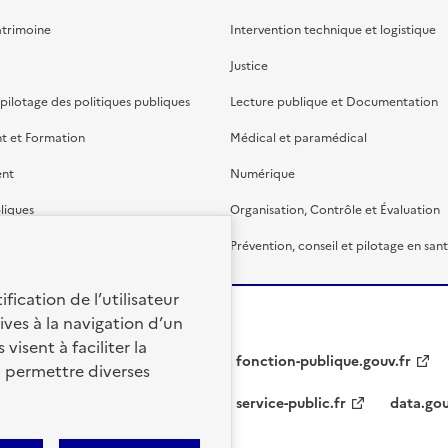
atrimoine
Intervention technique et logistique
Justice
 pilotage des politiques publiques
Lecture publique et Documentation
t et Formation
Médical et paramédical
ent
Numérique
liques
Organisation, Contrôle et Évaluation
étaire et financière
Prévention, conseil et pilotage en san
fication de l’utilisateur
ives à la navigation d’un
visent à faciliter la
fonction-publique.gouv.fr
à permettre diverses
service-public.fr
data.gou