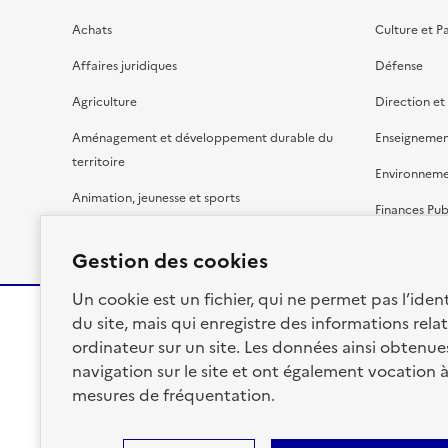
Achats
Culture et P
Affaires juridiques
Défense
Agriculture
Direction et
Aménagement et développement durable du
Enseignemen
territoire
Environnem
Animation, jeunesse et sports
Finances Pub
Bâtiment
Gestion budg
Gestion des cookies
Un cookie est un fichier, qui ne permet pas l’identi
du site, mais qui enregistre des informations relat
ordinateur sur un site. Les données ainsi obtenues 
RÉPUBLIQUE
navigation sur le site et ont également vocation 
FRANÇAISE
mesures de fréquentation.