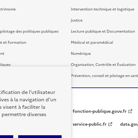
atrimoine
Intervention technique et logistique
Justice
 pilotage des politiques publiques
Lecture publique et Documentation
t et Formation
Médical et paramédical
ent
Numérique
liques
Organisation, Contrôle et Évaluation
étaire et financière
Prévention, conseil et pilotage en san
fication de l’utilisateur
ives à la navigation d’un
visent à faciliter la
fonction-publique.gouv.fr
à permettre diverses
service-public.fr
data.gou