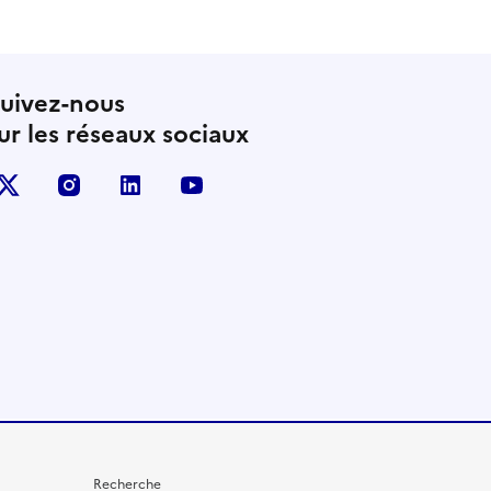
uivez-nous
ur les réseaux sociaux
X (anciennement Twitter)
instagram
linkedin
youtube
Recherche