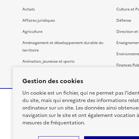
Achats
Culture et P
Affaires juridiques
Défense
Agriculture
Direction et
Aménagement et développement durable du
Enseignemen
territoire
Environnem
Animation, jeunesse et sports
Finances Pub
Bâtiment
Gestion budg
Gestion des cookies
Un cookie est un fichier, qui ne permet pas l’identi
du site, mais qui enregistre des informations relat
ordinateur sur un site. Les données ainsi obtenues 
RÉPUBLIQUE
navigation sur le site et ont également vocation 
FRANÇAISE
mesures de fréquentation.