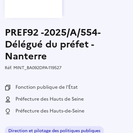
PREF92 -2025/A/554-
Délégué du préfet -
Nanterre
Réf.
Référence :
MINT_BA092DPA-119527
Fonction publique :
Fonction publique de l'État
Employeur :
Préfecture des Hauts de Seine
Localisation :
Préfecture des Hauts-de-Seine
Direction et pilotage des politiques publiques