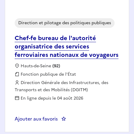
Direction et pilotage des politiques publiques
Chef-fe bureau de l'autorité
organisatrice des services
ferroviaires nationaux de voyageurs
Localisation :
Hauts-de-Seine
(92)
Fonction publique :
Fonction publique de l'État
Employeur :
Direction Générale des Infrastructures, des
Transports et des Mobilités (DGITM)
En ligne depuis le 04 août 2026
Ajouter aux favoris
: Chef-fe bureau de l'autorité or