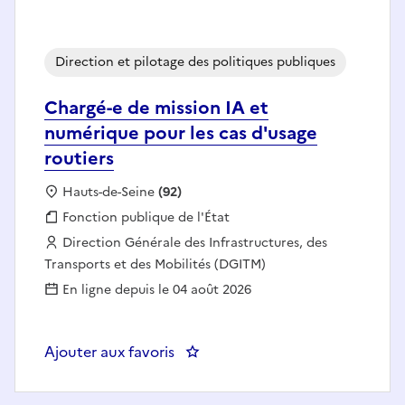
Direction et pilotage des politiques publiques
Chargé-e de mission IA et
numérique pour les cas d'usage
routiers
Localisation :
Hauts-de-Seine
(92)
Fonction publique :
Fonction publique de l'État
Employeur :
Direction Générale des Infrastructures, des
Transports et des Mobilités (DGITM)
En ligne depuis le 04 août 2026
Ajouter aux favoris
: Chargé-e de mission IA et numé