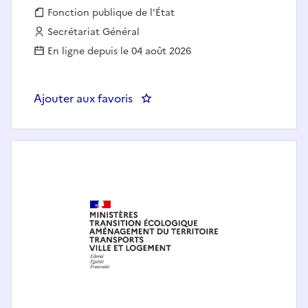
Fonction publique :
Fonction publique de l'État
Employeur :
Secrétariat Général
En ligne depuis le 04 août 2026
Ajouter aux favoris
: Adjoint(e) au Chef(fe) du bure