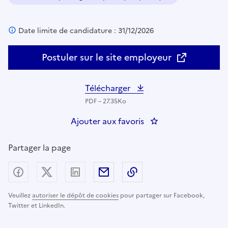
Domaine :
Date limite de candidature : 31/12/2026
Postuler sur le site employeur
Télécharger
PDF – 27.35Ko
Ajouter aux favoris
: PREF92 -2025/A/55
Partager la page
Partager sur Facebook
Partager sur X (anciennement Twitter) - nouv
Partager sur LinkedIn
Partager par email
Copier dans le presse
Veuillez
autoriser le dépôt de cookies
pour partager sur Facebook,
Twitter et LinkedIn.