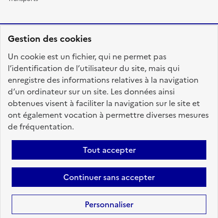
Gestion des cookies
RÉPUBLIQUE
Un cookie est un fichier, qui ne permet pas
FRANÇAISE
l’identification de l’utilisateur du site, mais qui
enregistre des informations relatives à la navigation
d’un ordinateur sur un site. Les données ainsi
obtenues visent à faciliter la navigation sur le site et
fonction-publique.gouv.fr
legifrance.gouv.fr
ont également vocation à permettre diverses mesures
de fréquentation.
gouvernement.fr
service-public.fr
data.gouv.fr
Tout accepter
Plan du site
Accessibilité : totalement conforme
Personnaliser les cookies
Mentions légales
Contact
Aide
Continuer sans accepter
candidats
Personnaliser
Sauf mention contraire, tous les textes de ce site sont sous
licence
etalab-2.0