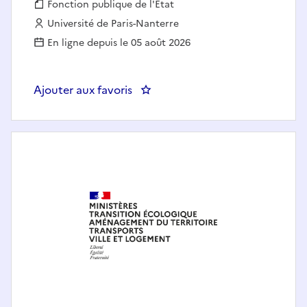
Fonction publique :
Fonction publique de l'État
Employeur :
Université de Paris-Nanterre
En ligne depuis le 05 août 2026
Ajouter aux favoris
: Responsable de la Cellule d'app