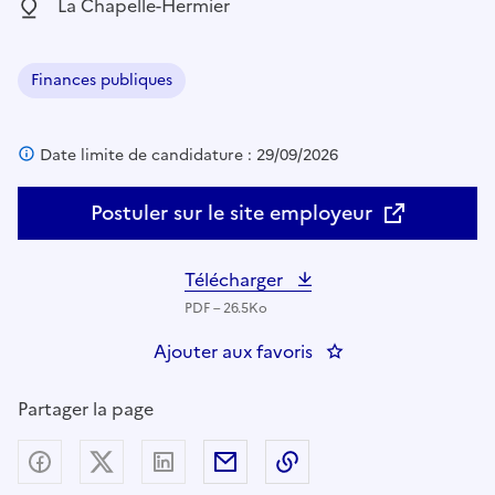
Localisation :
La Chapelle-Hermier
Finances publiques
Domaine :
Date limite de candidature : 29/09/2026
Postuler sur le site employeur
Télécharger
PDF – 26.5Ko
Ajouter aux favoris
: RESPONSABLE FIN
Partager la page
Partager sur Facebook
Partager sur X (anciennement Twitter) - nouv
Partager sur LinkedIn
Partager par email
Copier dans le presse