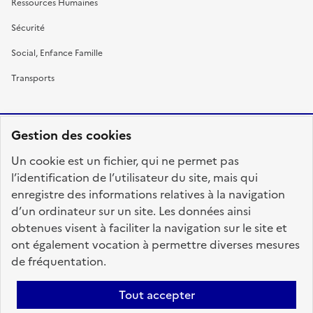
Ressources Humaines
Sécurité
Social, Enfance Famille
Transports
Gestion des cookies
RÉPUBLIQUE
Un cookie est un fichier, qui ne permet pas
FRANÇAISE
l’identification de l’utilisateur du site, mais qui
enregistre des informations relatives à la navigation
d’un ordinateur sur un site. Les données ainsi
obtenues visent à faciliter la navigation sur le site et
fonction-publique.gouv.fr
legifrance.gouv.fr
ont également vocation à permettre diverses mesures
de fréquentation.
gouvernement.fr
service-public.fr
data.gouv.fr
Tout accepter
Plan du site
Accessibilité : totalement conforme