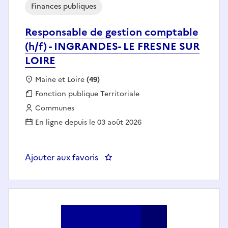
Finances publiques
Responsable de gestion comptable
(h/f) - INGRANDES- LE FRESNE SUR
LOIRE
Localisation :
Maine et Loire
(49)
Fonction publique :
Fonction publique Territoriale
Employeur :
Communes
En ligne depuis le 03 août 2026
Ajouter aux favoris
: Responsable de gestion compt