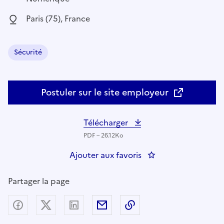
Localisation :
Paris (75), France
Sécurité
Domaine :
Postuler sur le site employeur
Télécharger
PDF – 26.12Ko
Ajouter aux favoris
: SEC-GEN : Responsab
Partager la page
Partager sur Facebook
Partager sur X (anciennement Twitter) - nouv
Partager sur LinkedIn
Partager par email
Copier dans le presse