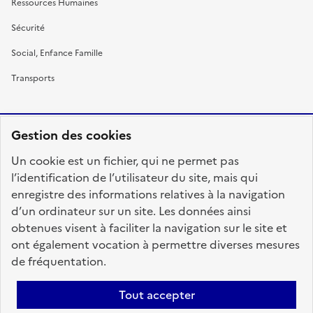
Ressources Humaines
Sécurité
Social, Enfance Famille
Transports
Gestion des cookies
RÉPUBLIQUE
Un cookie est un fichier, qui ne permet pas
FRANÇAISE
l’identification de l’utilisateur du site, mais qui
enregistre des informations relatives à la navigation
d’un ordinateur sur un site. Les données ainsi
obtenues visent à faciliter la navigation sur le site et
fonction-publique.gouv.fr
legifrance.gouv.fr
ont également vocation à permettre diverses mesures
de fréquentation.
gouvernement.fr
service-public.fr
data.gouv.fr
Tout accepter
Plan du site
Accessibilité : totalement conforme