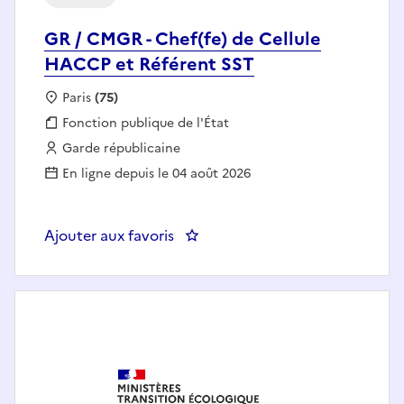
GR / CMGR - Chef(fe) de Cellule
HACCP et Référent SST
Localisation :
Paris
(75)
Fonction publique :
Fonction publique de l'État
Employeur :
Garde républicaine
En ligne depuis le 04 août 2026
Ajouter aux favoris
: GR / CMGR - Chef(fe) de Cellu