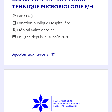
TEHNIQUE MICROBIOLOGIE F/H
Localisation :
Paris
(75)
Fonction publique :
Fonction publique Hospitalière
Employeur :
Hôpital Saint Antoine
En ligne depuis le 07 août 2026
Ajouter aux favoris
: AGENT EN SECTEUR MEDICO 