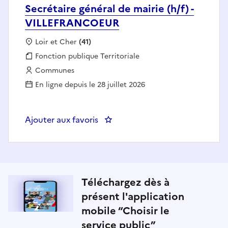
Secrétaire général de mairie (h/f) -
VILLEFRANCOEUR
Localisation :
Loir et Cher
(41)
Fonction publique :
Fonction publique Territoriale
Employeur :
Communes
En ligne depuis le 28 juillet 2026
Ajouter aux favoris
: Secrétaire général de mairie (
Téléchargez dès à
présent l'application
mobile “Choisir le
service public”