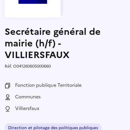
Secrétaire général de
mairie (h/f) -
VILLIERSFAUX
Réf.
Référence :
O041260605000660
Fonction publique :
Fonction publique Territoriale
Employeur :
Communes
Localisation :
Villiersfaux
Direction et pilotage des politiques publiques