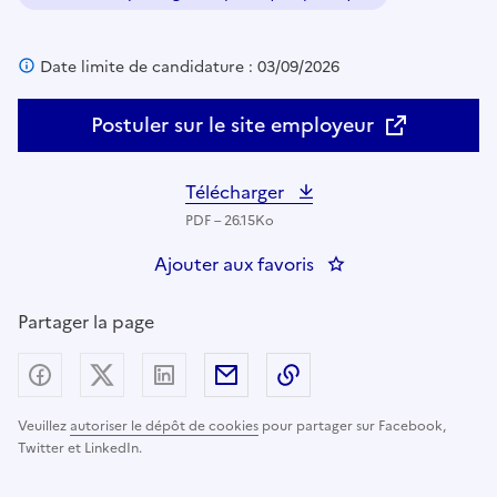
Domaine :
Date limite de candidature : 03/09/2026
Postuler sur le site employeur
Télécharger
PDF – 26.15Ko
Ajouter aux favoris
: Secrétaire général 
Partager la page
Partager sur Facebook
Partager sur X (anciennement Twitter) - nouv
Partager sur LinkedIn
Partager par email
Copier dans le presse
Veuillez
autoriser le dépôt de cookies
pour partager sur Facebook,
Twitter et LinkedIn.