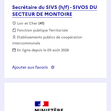
Secrétaire du SIVS (h/f) - SIVOS DU
SECTEUR DE MONTOIRE
Localisation :
Loir et Cher
(41)
Fonction publique :
Fonction publique Territoriale
Employeur :
Etablissements publics de coopération
intercommunale
En ligne depuis le 03 août 2026
Ajouter aux favoris
: Secrétaire du SIVS (h/f) - S