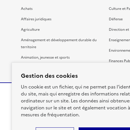
Achats
Culture et P
Affaires juridiques
Défense
Agriculture
Direction et
Aménagement et développement durable du
Enseignemen
territoire
Environnem
Animation, jeunesse et sports
Finances Pub
Bâtiment
Gestion budg
Gestion des cookies
Un cookie est un fichier, qui ne permet pas l’identi
du site, mais qui enregistre des informations relat
ordinateur sur un site. Les données ainsi obtenues 
RÉPUBLIQUE
navigation sur le site et ont également vocation 
FRANÇAISE
mesures de fréquentation.