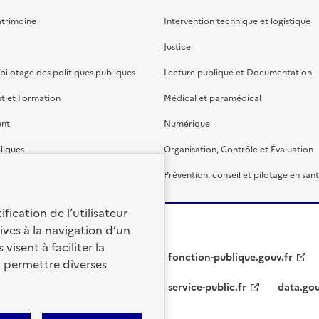
atrimoine
Intervention technique et logistique
Justice
 pilotage des politiques publiques
Lecture publique et Documentation
t et Formation
Médical et paramédical
ent
Numérique
liques
Organisation, Contrôle et Évaluation
étaire et financière
Prévention, conseil et pilotage en san
fication de l’utilisateur
ives à la navigation d’un
visent à faciliter la
fonction-publique.gouv.fr
à permettre diverses
service-public.fr
data.gou