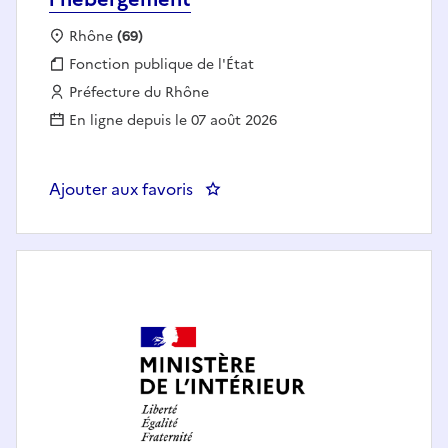
Localisation :
Rhône
(69)
Fonction publique :
Fonction publique de l'État
Employeur :
Préfecture du Rhône
En ligne depuis le 07 août 2026
Ajouter aux favoris
: PREF69 - Agent(e) d'accueil au 