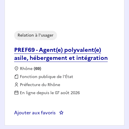
Relation à l'usager
PREF69 - Agent(e) polyvalent(e)
asile, hébergement et intégration
Localisation :
Rhône
(69)
Fonction publique :
Fonction publique de l'État
Employeur :
Préfecture du Rhône
En ligne depuis le 07 août 2026
Ajouter aux favoris
: PREF69 - Agent(e) polyval