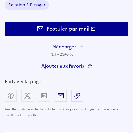
Relation à l'usager
Domaine :
Postuler par mail
Télécharger
PDF – 25.48Ko
Ajouter aux favoris
: Université Lyon 1 - 
Partager la page
Partager sur Facebook
Partager sur X (anciennement Twitter) - nouv
Partager sur LinkedIn
Partager par email
Copier dans le presse
Veuillez
autoriser le dépôt de cookies
pour partager sur Facebook,
Twitter et LinkedIn.