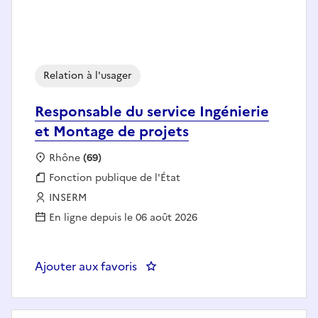
Relation à l'usager
Responsable du service Ingénierie
et Montage de projets
Localisation :
Rhône
(69)
Fonction publique :
Fonction publique de l'État
Employeur :
INSERM
En ligne depuis le 06 août 2026
Ajouter aux favoris
: Responsable du service Ingénie