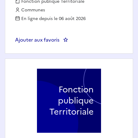
Fonction publique :
Fonction publique Territoriale
Employeur :
Communes
En ligne depuis le 06 août 2026
Ajouter aux favoris
: Agent d'accueil état civil / cim
Fonction
publique
Territoriale