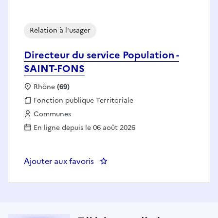
Relation à l'usager
Directeur du service Population -
SAINT-FONS
Localisation :
Rhône
(69)
Fonction publique :
Fonction publique Territoriale
Employeur :
Communes
En ligne depuis le 06 août 2026
Ajouter aux favoris
: Directeur du service Populatio