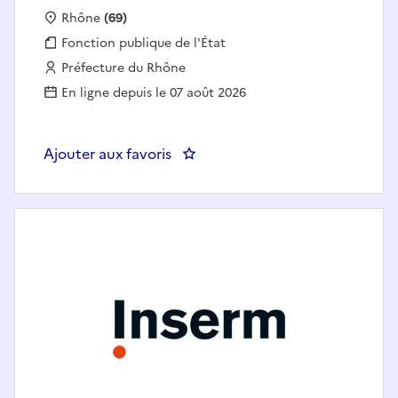
Localisation :
Rhône
(69)
Fonction publique :
Fonction publique de l'État
Employeur :
Préfecture du Rhône
En ligne depuis le 07 août 2026
Ajouter aux favoris
: PREF69 - Instructeur(tr